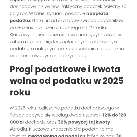
dochodowy niż wyniósł faktyczny podatek należny za
cały rok. W takiej sytuacji powstaje
nadpłata
podatku
, którą urząd skarbowy zwraca podatnikowi
po złożeniu rozliczenia rocznego PIT #zrodla.
Kluczowym mechanizmem warunkującym zwrot jest
zatem różnica między zapłaconymi zaliczkami, a
podatkiem należnym po zastosowaniu ulg, odliczeń
oraz kosztów uzyskania przychodu.
Progi podatkowe i kwota
wolna od podatku w 2025
roku
W 2025 roku rozliczenie podatku dochodowego w
Polsce odbywa się według dwóch stawek:
12% do 120
000 zł
dochodu oraz
32% powyżej tej kwoty
#zrodla. Kluczowe znaczenie dla podatnika ma
również
kwota wolna od podatku
, która wynosi
30