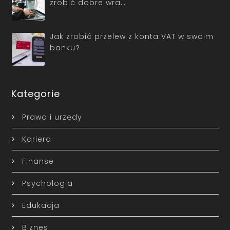
zrobić dobre wra…
Jak zrobić przelew z konta VAT w swoim
banku?
Kategorie
Prawo i urzędy
Kariera
Finanse
Psychologia
Edukacja
Biznes