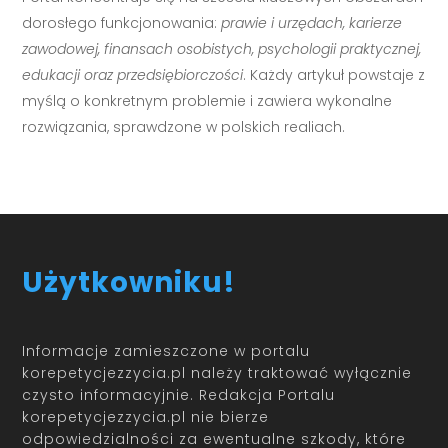
dorosłego funkcjonowania:
prawie i urzędach, karierze
zawodowej, finansach osobistych, psychologii praktycznej,
edukacji oraz przedsiębiorczości
. Każdy artykuł powstaje z
myślą o konkretnym problemie i zawiera wykonalne
rozwiązania, sprawdzone w polskich realiach.
Użytkowniku!
Informacje zamieszczone w portalu
korepetycjezzycia.pl należy traktować wyłącznie
czysto informacyjnie. Redakcja Portalu
korepetycjezzycia.pl nie bierze
odpowiedzialności za ewentualne szkody, które