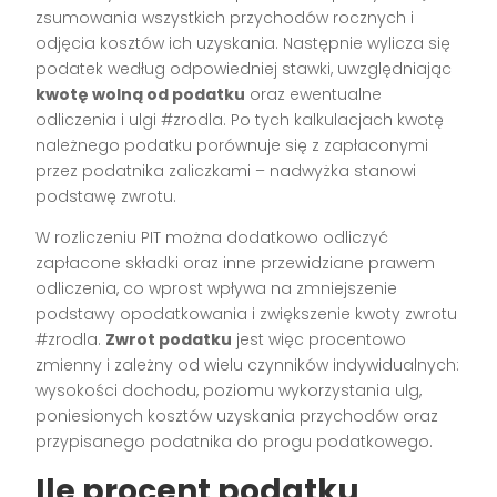
zsumowania wszystkich przychodów rocznych i
odjęcia kosztów ich uzyskania. Następnie wylicza się
podatek według odpowiedniej stawki, uwzględniając
kwotę wolną od podatku
oraz ewentualne
odliczenia i ulgi #zrodla. Po tych kalkulacjach kwotę
należnego podatku porównuje się z zapłaconymi
przez podatnika zaliczkami – nadwyżka stanowi
podstawę zwrotu.
W rozliczeniu PIT można dodatkowo odliczyć
zapłacone składki oraz inne przewidziane prawem
odliczenia, co wprost wpływa na zmniejszenie
podstawy opodatkowania i zwiększenie kwoty zwrotu
#zrodla.
Zwrot podatku
jest więc procentowo
zmienny i zależny od wielu czynników indywidualnych:
wysokości dochodu, poziomu wykorzystania ulg,
poniesionych kosztów uzyskania przychodów oraz
przypisanego podatnika do progu podatkowego.
Ile procent podatku