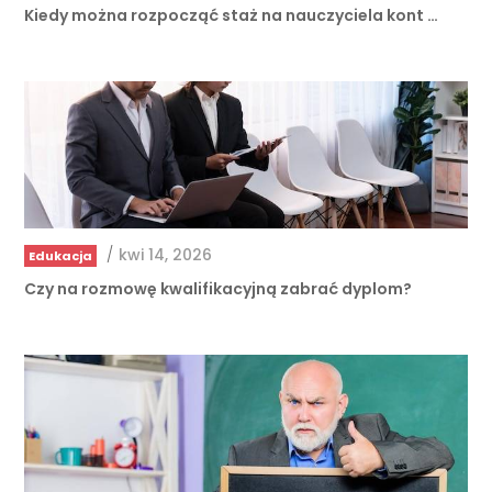
Kiedy można rozpocząć staż na nauczyciela kont …
/
kwi 14, 2026
Edukacja
Czy na rozmowę kwalifikacyjną zabrać dyplom?