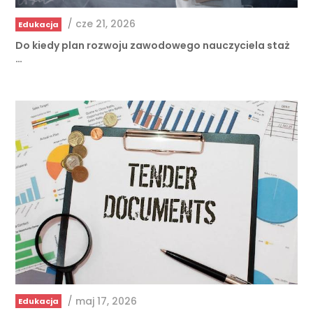
/
cze 21, 2026
Edukacja
Do kiedy plan rozwoju zawodowego nauczyciela staż
…
/
maj 17, 2026
Edukacja