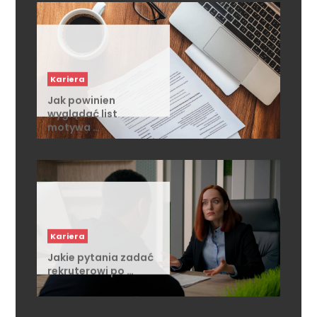
Kariera
Jak powinien
wyglądać list
motywa …
Kariera
Jakie pytania zadać
rekruterowi po …