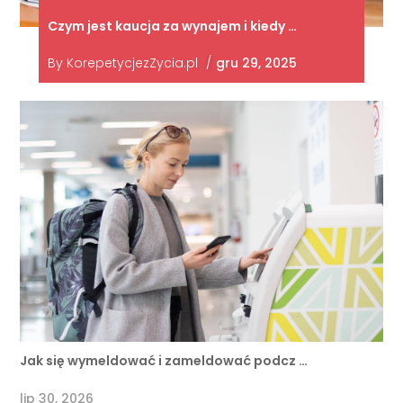
Czym jest kaucja za wynajem i kiedy …
By
KorepetycjezZycia.pl
/
gru 29, 2025
Jak się wymeldować i zameldować podcz …
lip 30, 2026