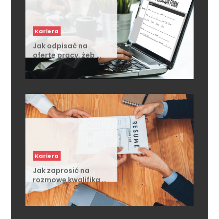
Kariera
Jak odpisać na
ofertę pracy, żeb …
Kariera
Jak zaprosić na
rozmowę kwalifika …