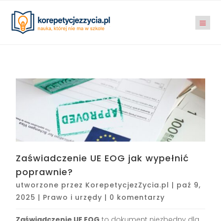
Zaświadczenie UE EOG jak wypełnić
poprawnie?
utworzone przez
KorepetycjezZycia.pl
|
paź 9,
2025
|
Prawo i urzędy
|
0 komentarzy
Zaświadczenie UE EOG
to dokument niezbędny dla