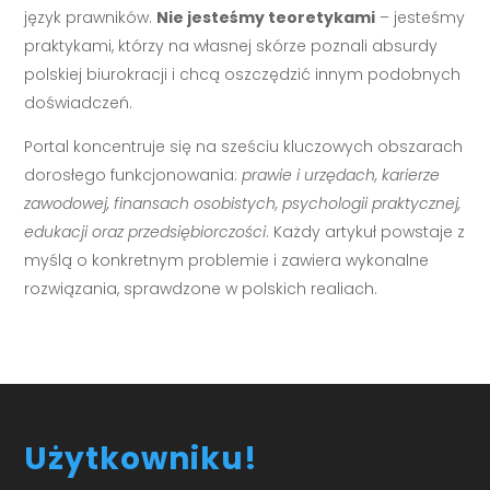
język prawników.
Nie jesteśmy teoretykami
– jesteśmy
praktykami, którzy na własnej skórze poznali absurdy
polskiej biurokracji i chcą oszczędzić innym podobnych
doświadczeń.
Portal koncentruje się na sześciu kluczowych obszarach
dorosłego funkcjonowania:
prawie i urzędach, karierze
zawodowej, finansach osobistych, psychologii praktycznej,
edukacji oraz przedsiębiorczości
. Każdy artykuł powstaje z
myślą o konkretnym problemie i zawiera wykonalne
rozwiązania, sprawdzone w polskich realiach.
Użytkowniku!