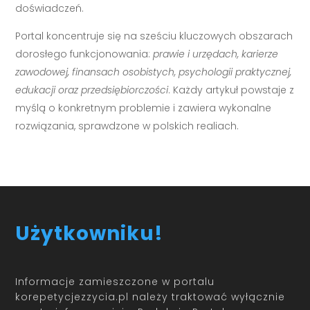
doświadczeń.
Portal koncentruje się na sześciu kluczowych obszarach
dorosłego funkcjonowania:
prawie i urzędach, karierze
zawodowej, finansach osobistych, psychologii praktycznej,
edukacji oraz przedsiębiorczości
. Każdy artykuł powstaje z
myślą o konkretnym problemie i zawiera wykonalne
rozwiązania, sprawdzone w polskich realiach.
Użytkowniku!
Informacje zamieszczone w portalu
korepetycjezzycia.pl należy traktować wyłącznie