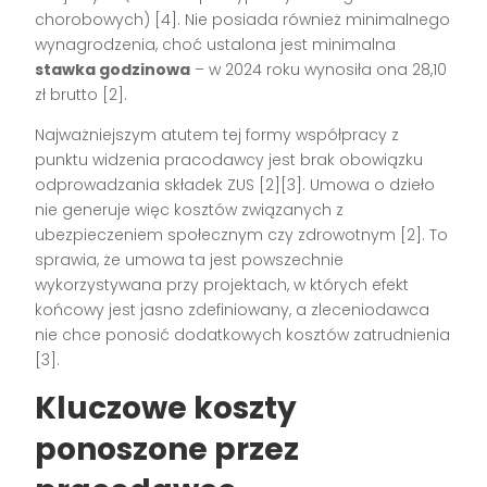
chorobowych)
[4]
. Nie posiada również minimalnego
wynagrodzenia, choć ustalona jest minimalna
stawka godzinowa
– w 2024 roku wynosiła ona 28,10
zł brutto
[2]
.
Najważniejszym atutem tej formy współpracy z
punktu widzenia pracodawcy jest brak obowiązku
odprowadzania składek ZUS
[2][3]
. Umowa o dzieło
nie generuje więc kosztów związanych z
ubezpieczeniem społecznym czy zdrowotnym
[2]
. To
sprawia, że umowa ta jest powszechnie
wykorzystywana przy projektach, w których efekt
końcowy jest jasno zdefiniowany, a zleceniodawca
nie chce ponosić dodatkowych kosztów zatrudnienia
[3]
.
Kluczowe koszty
ponoszone przez