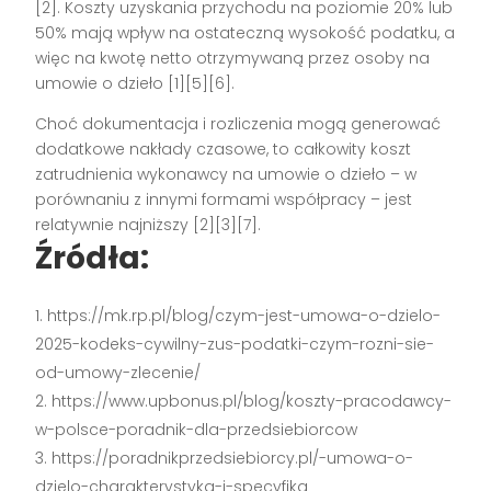
[2]
. Koszty uzyskania przychodu na poziomie 20% lub
50% mają wpływ na ostateczną wysokość podatku, a
więc na kwotę netto otrzymywaną przez osoby na
umowie o dzieło
[1][5][6]
.
Choć dokumentacja i rozliczenia mogą generować
dodatkowe nakłady czasowe, to całkowity koszt
zatrudnienia wykonawcy na umowie o dzieło – w
porównaniu z innymi formami współpracy – jest
relatywnie najniższy
[2][3][7]
.
Źródła:
https://mk.rp.pl/blog/czym-jest-umowa-o-dzielo-
2025-kodeks-cywilny-zus-podatki-czym-rozni-sie-
od-umowy-zlecenie/
https://www.upbonus.pl/blog/koszty-pracodawcy-
w-polsce-poradnik-dla-przedsiebiorcow
https://poradnikprzedsiebiorcy.pl/-umowa-o-
dzielo-charakterystyka-i-specyfika