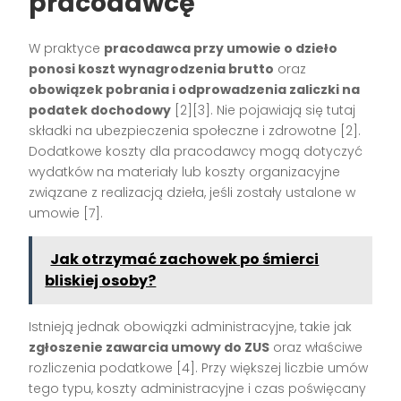
pracodawcę
W praktyce
pracodawca przy umowie o dzieło
ponosi koszt wynagrodzenia brutto
oraz
obowiązek pobrania i odprowadzenia zaliczki na
podatek dochodowy
[2][3]
. Nie pojawiają się tutaj
składki na ubezpieczenia społeczne i zdrowotne
[2]
.
Dodatkowe koszty dla pracodawcy mogą dotyczyć
wydatków na materiały lub koszty organizacyjne
związane z realizacją dzieła, jeśli zostały ustalone w
umowie
[7]
.
Jak otrzymać zachowek po śmierci
bliskiej osoby?
Istnieją jednak obowiązki administracyjne, takie jak
zgłoszenie zawarcia umowy do ZUS
oraz właściwe
rozliczenia podatkowe
[4]
. Przy większej liczbie umów
tego typu, koszty administracyjne i czas poświęcany