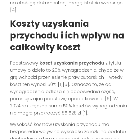
na obsługę dokumentacji mogą istotnie wzrosnąć
[4]
.
Koszty uzyskania
przychodu i ich wpływ na
całkowity koszt
Podstawowy
koszt uzyskania przychodu
z tytułu
umowy o dzieło to 20% wynagrodzenia, chyba że w
grę wchodzi przeniesienie praw autorskich – wtedy
koszt ten wynosi 50%
[1][5]
. Oznacza to, że od
wynagrodzenia odlicza się odpowiednią część,
pomniejszając podstawę opodatkowania
[6]
. W
2024 roku łączna suma 50% kosztów wynagrodzenia
nie mogła przekroczyć 85 528 zł
[1]
.
Wysokość kosztów uzyskania przychodu ma
bezpośredni wpływ na wysokość zaliczki na podatek
dochodowy, a tym samym pośrednio wpływa na