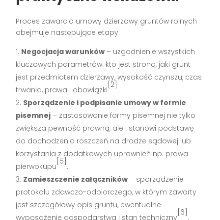
Proces zawarcia umowy dzierżawy gruntów rolnych
obejmuje następujące etapy:
Negocjacja warunków
– uzgodnienie wszystkich
kluczowych parametrów: kto jest stroną, jaki grunt
jest przedmiotem dzierżawy, wysokość czynszu, czas
[2]
trwania, prawa i obowiązki
.
Sporządzenie i podpisanie umowy w formie
pisemnej
– zastosowanie formy pisemnej nie tylko
zwiększa pewność prawną, ale i stanowi podstawę
do dochodzenia roszczeń na drodze sądowej lub
korzystania z dodatkowych uprawnień np. prawa
[5]
pierwokupu
.
Zamieszczenie załączników
– sporządzenie
protokołu zdawczo-odbiorczego, w którym zawarty
jest szczegółowy opis gruntu, ewentualne
[6]
wyposażenie gospodarstwa i stan techniczny
.