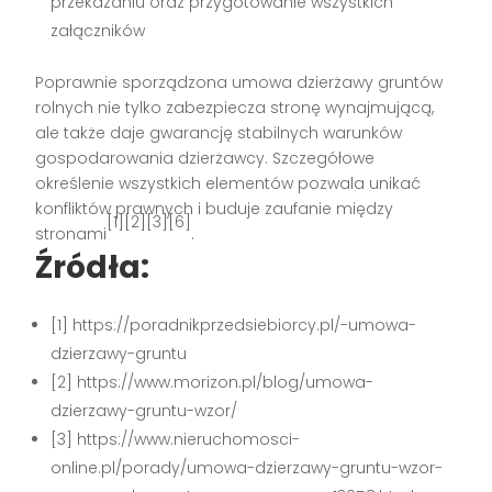
przekazaniu oraz przygotowanie wszystkich
załączników
Poprawnie sporządzona umowa dzierżawy gruntów
rolnych nie tylko zabezpiecza stronę wynajmującą,
ale także daje gwarancję stabilnych warunków
gospodarowania dzierżawcy. Szczegółowe
określenie wszystkich elementów pozwala unikać
konfliktów prawnych i buduje zaufanie między
[1][2][3][6]
stronami
.
Źródła:
[1] https://poradnikprzedsiebiorcy.pl/-umowa-
dzierzawy-gruntu
[2] https://www.morizon.pl/blog/umowa-
dzierzawy-gruntu-wzor/
[3] https://www.nieruchomosci-
online.pl/porady/umowa-dzierzawy-gruntu-wzor-