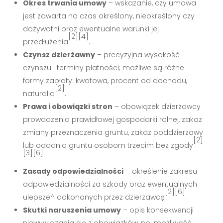
Okres trwania umowy
– wskazanie, czy umowa
jest zawarta na czas określony, nieokreślony czy
dożywotni oraz ewentualne warunki jej
[2][4]
przedłużenia
.
Czynsz dzierżawny
– precyzyjna wysokość
czynszu i terminy płatności; możliwe są różne
formy zapłaty: kwotowa, procent od dochodu,
[2]
naturalia
.
Prawa i obowiązki stron
– obowiązek dzierżawcy
prowadzenia prawidłowej gospodarki rolnej, zakaz
zmiany przeznaczenia gruntu, zakaz poddzierżawy
[2]
lub oddania gruntu osobom trzecim bez zgody
[3][6]
.
Zasady odpowiedzialności
– określenie zakresu
odpowiedzialności za szkody oraz ewentualnych
[2][6]
ulepszeń dokonanych przez dzierżawcę
.
Skutki naruszenia umowy
– opis konsekwencji