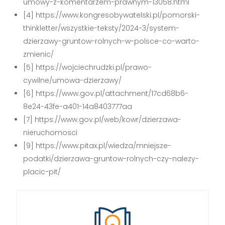
umowy-z-komentarzem-prawnym-13058.html
[4] https://www.kongresobywatelski.pl/pomorski-
thinkletter/wszystkie-teksty/2024-3/system-
dzierzawy-gruntow-rolnych-w-polsce-co-warto-
zmienic/
[5] https://wojciechrudzki.pl/prawo-
cywilne/umowa-dzierzawy/
[6] https://www.gov.pl/attachment/17cd68b6-
8e24-43fe-a401-14a8403777aa
[7] https://www.gov.pl/web/kowr/dzierzawa-
nieruchomosci
[9] https://www.pitax.pl/wiedza/mniejsze-
podatki/dzierzawa-gruntow-rolnych-czy-nalezy-
placic-pit/