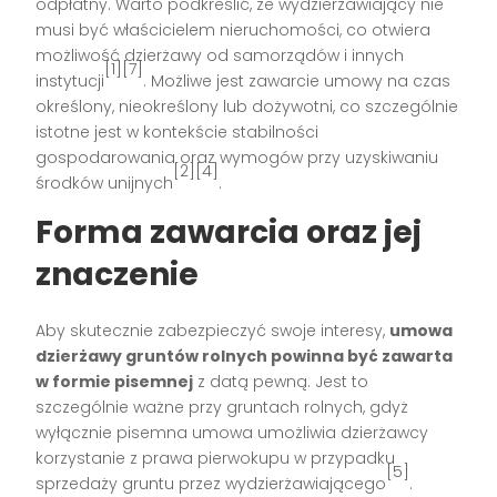
odpłatny. Warto podkreślić, że wydzierżawiający nie
musi być właścicielem nieruchomości, co otwiera
możliwość dzierżawy od samorządów i innych
[1][7]
instytucji
. Możliwe jest zawarcie umowy na czas
określony, nieokreślony lub dożywotni, co szczególnie
istotne jest w kontekście stabilności
gospodarowania oraz wymogów przy uzyskiwaniu
[2][4]
środków unijnych
.
Forma zawarcia oraz jej
znaczenie
Aby skutecznie zabezpieczyć swoje interesy,
umowa
dzierżawy gruntów rolnych powinna być zawarta
w formie pisemnej
z datą pewną. Jest to
szczególnie ważne przy gruntach rolnych, gdyż
wyłącznie pisemna umowa umożliwia dzierżawcy
korzystanie z prawa pierwokupu w przypadku
[5]
sprzedaży gruntu przez wydzierżawiającego
.