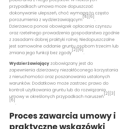
przypadkach umowa może dopuszczać
dokonywanie ulepszeń, choć wymaga to często
[4][6]
porozumienia z wydzierżawiającym
.
Dzierżawca ponosi obowiązek opłacania czynszu
oraz rzetelnego prowadzenia gospodarstwa zgodnie
z zasadami dobrej praktyki rolnej. Niedopuszczalne
jest samowolne oddanie gruntu osobom trzecim lub
[2][6]
zmiana jego funkcji bez zgody
.
Wydzierżawiający
zobowiązany jest do
zapewnienia dzierżawcy niezakłóconego korzystania
z nieruchomości oraz poszanowania ustalonych
warunków. Dodatkowo może zastrzec prawo do
kontroli użytkowania gruntu lub do rozwiązania
[2][3]
umowy w określonych przypadkach naruszeń
[6]
.
Proces zawarcia umowy i
praktyczne wskazówki