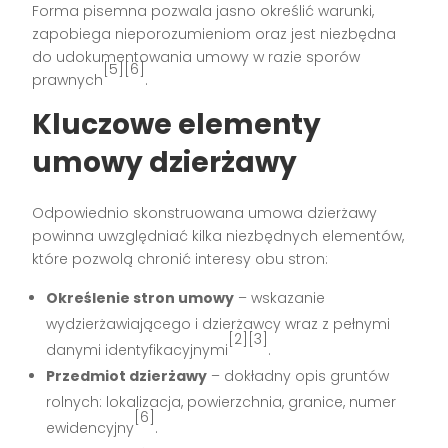
Forma pisemna pozwala jasno określić warunki,
zapobiega nieporozumieniom oraz jest niezbędna
do udokumentowania umowy w razie sporów
[5][6]
prawnych
.
Kluczowe elementy
umowy dzierżawy
Odpowiednio skonstruowana umowa dzierżawy
powinna uwzględniać kilka niezbędnych elementów,
które pozwolą chronić interesy obu stron:
Określenie stron umowy
– wskazanie
wydzierżawiającego i dzierżawcy wraz z pełnymi
[2][3]
danymi identyfikacyjnymi
.
Przedmiot dzierżawy
– dokładny opis gruntów
rolnych: lokalizacja, powierzchnia, granice, numer
[6]
ewidencyjny
.