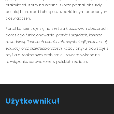
praktykami, którzy na własnej skórze poznali absurdy
polskiej biurokracji i chcą oszczędzić innym podobnych
doświadczeń.
Portal koncentruje się na sześciu kluczowych obszarach
dorosłego funkcjonowania:
prawie i urzędach, karierze
zawodowej, finansach osobistych, psychologii praktycznej,
edukacji oraz przedsiębiorczości
. Każdy artykuł powstaje z
myślą o konkretnym problemie i zawiera wykonalne
rozwiązania, sprawdzone w polskich realiach.
Użytkowniku!