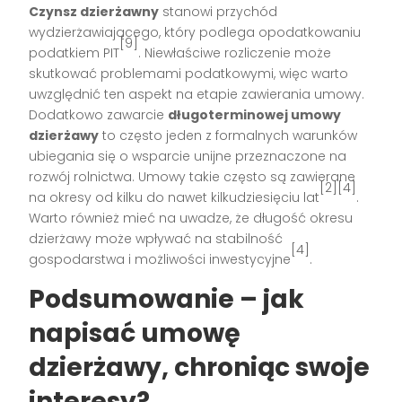
Czynsz dzierżawny
stanowi przychód
wydzierżawiającego, który podlega opodatkowaniu
[9]
podatkiem PIT
. Niewłaściwe rozliczenie może
skutkować problemami podatkowymi, więc warto
uwzględnić ten aspekt na etapie zawierania umowy.
Dodatkowo zawarcie
długoterminowej umowy
dzierżawy
to często jeden z formalnych warunków
ubiegania się o wsparcie unijne przeznaczone na
rozwój rolnictwa. Umowy takie często są zawierane
[2][4]
na okresy od kilku do nawet kilkudziesięciu lat
.
Warto również mieć na uwadze, że długość okresu
dzierżawy może wpływać na stabilność
[4]
gospodarstwa i możliwości inwestycyjne
.
Podsumowanie – jak
napisać umowę
dzierżawy, chroniąc swoje
interesy?