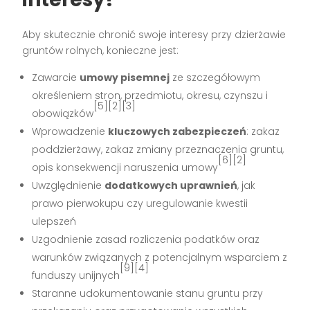
Aby skutecznie chronić swoje interesy przy dzierżawie
gruntów rolnych, konieczne jest:
Zawarcie
umowy pisemnej
ze szczegółowym
określeniem stron, przedmiotu, okresu, czynszu i
[5][2][3]
obowiązków
Wprowadzenie
kluczowych zabezpieczeń
: zakaz
poddzierżawy, zakaz zmiany przeznaczenia gruntu,
[6][2]
opis konsekwencji naruszenia umowy
Uwzględnienie
dodatkowych uprawnień
, jak
prawo pierwokupu czy uregulowanie kwestii
ulepszeń
Uzgodnienie zasad rozliczenia podatków oraz
warunków związanych z potencjalnym wsparciem z
[9][4]
funduszy unijnych
Staranne udokumentowanie stanu gruntu przy