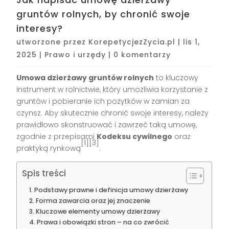
gruntów rolnych, by chronić swoje
interesy?
utworzone przez
KorepetycjezZycia.pl
|
lis 1,
2025
|
Prawo i urzędy
|
0 komentarzy
Umowa dzierżawy gruntów rolnych
to kluczowy
instrument w rolnictwie, który umożliwia korzystanie z
gruntów i pobieranie ich pożytków w zamian za
czynsz. Aby skutecznie chronić swoje interesy, należy
prawidłowo skonstruować i zawrzeć taką umowę,
zgodnie z przepisami
Kodeksu cywilnego
oraz
[1][3]
praktyką rynkową
.
Spis treści
Podstawy prawne i definicja umowy dzierżawy
Forma zawarcia oraz jej znaczenie
Kluczowe elementy umowy dzierżawy
Prawa i obowiązki stron – na co zwrócić