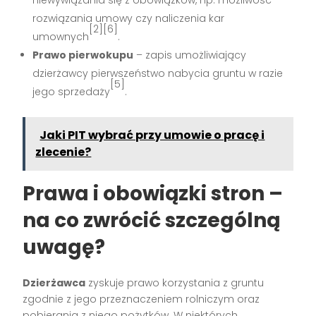
niewywiązania się z obowiązków, np. możliwość
rozwiązania umowy czy naliczenia kar
[2][6]
umownych
.
Prawo pierwokupu
– zapis umożliwiający
dzierżawcy pierwszeństwo nabycia gruntu w razie
[5]
jego sprzedaży
.
Jaki PIT wybrać przy umowie o pracę i
zlecenie?
Prawa i obowiązki stron –
na co zwrócić szczególną
uwagę?
Dzierżawca
zyskuje prawo korzystania z gruntu
zgodnie z jego przeznaczeniem rolniczym oraz
pobierania z niego pożytków. W niektórych