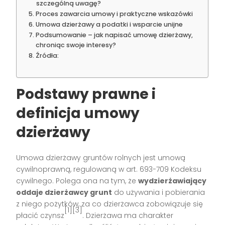
szczególną uwagę?
Proces zawarcia umowy i praktyczne wskazówki
Umowa dzierżawy a podatki i wsparcie unijne
Podsumowanie – jak napisać umowę dzierżawy,
chroniąc swoje interesy?
Źródła:
Podstawy prawne i
definicja umowy
dzierżawy
Umowa dzierżawy gruntów rolnych jest umową
cywilnoprawną, regulowaną w art. 693-709 Kodeksu
cywilnego. Polega ona na tym, że
wydzierżawiający
oddaje dzierżawcy grunt
do używania i pobierania
z niego pożytków, za co dzierżawca zobowiązuje się
[1][3]
płacić czynsz
. Dzierżawa ma charakter