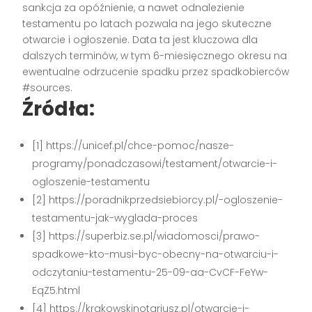
sankcja za opóźnienie, a nawet odnalezienie
testamentu po latach pozwala na jego skuteczne
otwarcie i ogłoszenie. Data ta jest kluczowa dla
dalszych terminów, w tym 6-miesięcznego okresu na
ewentualne odrzucenie spadku przez spadkobierców
#sources.
Źródła:
[1] https://unicef.pl/chce-pomoc/nasze-
programy/ponadczasowi/testament/otwarcie-i-
ogloszenie-testamentu
[2] https://poradnikprzedsiebiorcy.pl/-ogloszenie-
testamentu-jak-wyglada-proces
[3] https://superbiz.se.pl/wiadomosci/prawo-
spadkowe-kto-musi-byc-obecny-na-otwarciu-i-
odczytaniu-testamentu-25-09-aa-CvCF-FeYw-
EqZ5.html
[4] https://krakowskinotariusz.pl/otwarcie-i-