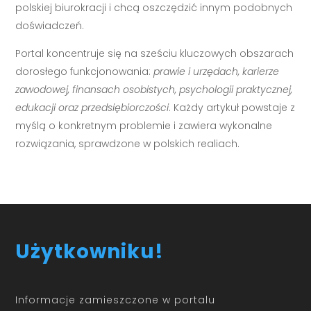
polskiej biurokracji i chcą oszczędzić innym podobnych
doświadczeń.
Portal koncentruje się na sześciu kluczowych obszarach
dorosłego funkcjonowania:
prawie i urzędach, karierze
zawodowej, finansach osobistych, psychologii praktycznej,
edukacji oraz przedsiębiorczości
. Każdy artykuł powstaje z
myślą o konkretnym problemie i zawiera wykonalne
rozwiązania, sprawdzone w polskich realiach.
Użytkowniku!
Informacje zamieszczone w portalu