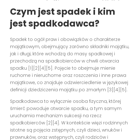
Czym jest spadek i kim
jest spadkodawca?
Spadek to ogół praw i obowiązków o charakterze
majątkowym, obejmujący zarówno składniki majątku,
jak i długi, które wchodzą do masy spadkowej i
przechodzą na spadkobierców w chwili otwarcia
spadku [1][2][4][5]. Pojęcie to obejmuje mienie
ruchome i nieruchome oraz roszczenia i inne prawa
majątkowe, co znajduje odzwierciedlenie w językowej
definicji dziedziczenia majątku po zmarłym [3][4][5].
Spadkodawca to wyłącznie osoba fizyczna, której
śmierć powoduje otwarcie spadku, a tym samym
uruchamia mechanizm sukcesji na rzecz
spadkobierców [2][4]. W kontekście więzi rodzinnych
istotne są pojęcia zstępnych, czyli dzieci, wnuków i
prawnuków, oraz wstępnych, czyli rodziców i