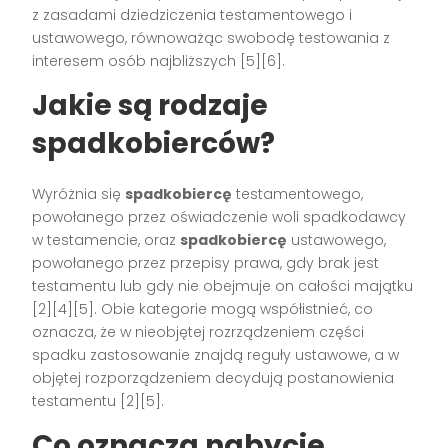
z zasadami dziedziczenia testamentowego i
ustawowego, równoważąc swobodę testowania z
interesem osób najbliższych [5][6].
Jakie są rodzaje
spadkobierców?
Wyróżnia się
spadkobiercę
testamentowego,
powołanego przez oświadczenie woli spadkodawcy
w testamencie, oraz
spadkobiercę
ustawowego,
powołanego przez przepisy prawa, gdy brak jest
testamentu lub gdy nie obejmuje on całości majątku
[2][4][5]. Obie kategorie mogą współistnieć, co
oznacza, że w nieobjętej rozrządzeniem części
spadku zastosowanie znajdą reguły ustawowe, a w
objętej rozporządzeniem decydują postanowienia
testamentu [2][5].
Co oznacza nabycie