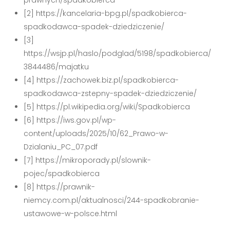
prawnych/spadkobierca
[2] https://kancelaria-bpg.pl/spadkobierca-
spadkodawca-spadek-dziedziczenie/
[3]
https://wsjp.pl/haslo/podglad/5198/spadkobierca/
3844486/majatku
[4] https://zachowek.biz.pl/spadkobierca-
spadkodawca-zstepny-spadek-dziedziczenie/
[5] https://pl.wikipedia.org/wiki/Spadkobierca
[6] https://iws.gov.pl/wp-
content/uploads/2025/10/62_Prawo-w-
Dzialaniu_PC_07.pdf
[7] https://mikroporady.pl/slownik-
pojec/spadkobierca
[8] https://prawnik-
niemcy.com.pl/aktualnosci/244-spadkobranie-
ustawowe-w-polsce.html