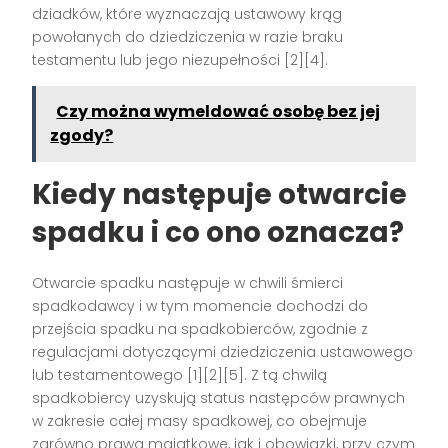
dziadków, które wyznaczają ustawowy krąg
powołanych do dziedziczenia w razie braku
testamentu lub jego niezupełności [2][4].
Czy można wymeldować osobę bez jej
zgody?
Kiedy następuje otwarcie
spadku i co ono oznacza?
Otwarcie spadku następuje w chwili śmierci
spadkodawcy i w tym momencie dochodzi do
przejścia spadku na spadkobierców, zgodnie z
regulacjami dotyczącymi dziedziczenia ustawowego
lub testamentowego [1][2][5]. Z tą chwilą
spadkobiercy uzyskują status następców prawnych
w zakresie całej masy spadkowej, co obejmuje
zarówno prawa majątkowe, jak i obowiązki, przy czym