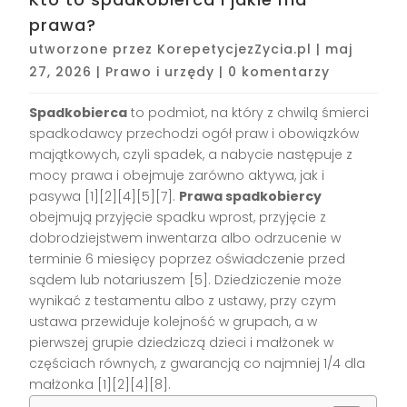
prawa?
utworzone przez
KorepetycjezZycia.pl
|
maj
27, 2026
|
Prawo i urzędy
|
0 komentarzy
Spadkobierca
to podmiot, na który z chwilą śmierci
spadkodawcy przechodzi ogół praw i obowiązków
majątkowych, czyli spadek, a nabycie następuje z
mocy prawa i obejmuje zarówno aktywa, jak i
pasywa [1][2][4][5][7].
Prawa spadkobiercy
obejmują przyjęcie spadku wprost, przyjęcie z
dobrodziejstwem inwentarza albo odrzucenie w
terminie 6 miesięcy poprzez oświadczenie przed
sądem lub notariuszem [5]. Dziedziczenie może
wynikać z testamentu albo z ustawy, przy czym
ustawa przewiduje kolejność w grupach, a w
pierwszej grupie dziedziczą dzieci i małżonek w
częściach równych, z gwarancją co najmniej 1/4 dla
małżonka [1][2][4][8].