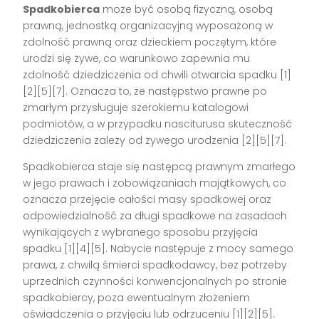
Spadkobierca
może być osobą fizyczną, osobą
prawną, jednostką organizacyjną wyposażoną w
zdolność prawną oraz dzieckiem poczętym, które
urodzi się żywe, co warunkowo zapewnia mu
zdolność dziedziczenia od chwili otwarcia spadku [1]
[2][5][7]. Oznacza to, że następstwo prawne po
zmarłym przysługuje szerokiemu katalogowi
podmiotów, a w przypadku nasciturusa skuteczność
dziedziczenia zależy od żywego urodzenia [2][5][7].
Spadkobierca staje się następcą prawnym zmarłego
w jego prawach i zobowiązaniach majątkowych, co
oznacza przejęcie całości masy spadkowej oraz
odpowiedzialność za długi spadkowe na zasadach
wynikających z wybranego sposobu przyjęcia
spadku [1][4][5]. Nabycie następuje z mocy samego
prawa, z chwilą śmierci spadkodawcy, bez potrzeby
uprzednich czynności konwencjonalnych po stronie
spadkobiercy, poza ewentualnym złożeniem
oświadczenia o przyjęciu lub odrzuceniu [1][2][5].