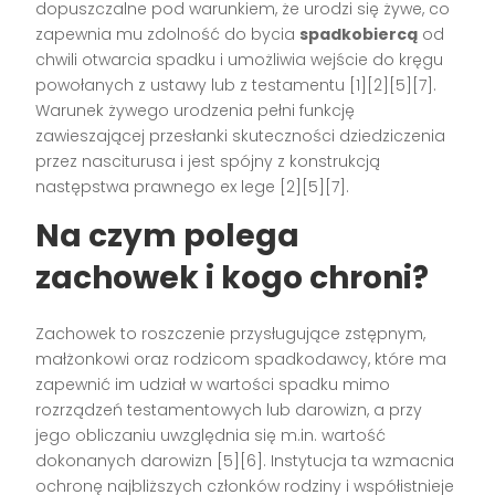
dopuszczalne pod warunkiem, że urodzi się żywe, co
zapewnia mu zdolność do bycia
spadkobiercą
od
chwili otwarcia spadku i umożliwia wejście do kręgu
powołanych z ustawy lub z testamentu [1][2][5][7].
Warunek żywego urodzenia pełni funkcję
zawieszającej przesłanki skuteczności dziedziczenia
przez nasciturusa i jest spójny z konstrukcją
następstwa prawnego ex lege [2][5][7].
Na czym polega
zachowek i kogo chroni?
Zachowek to roszczenie przysługujące zstępnym,
małżonkowi oraz rodzicom spadkodawcy, które ma
zapewnić im udział w wartości spadku mimo
rozrządzeń testamentowych lub darowizn, a przy
jego obliczaniu uwzględnia się m.in. wartość
dokonanych darowizn [5][6]. Instytucja ta wzmacnia
ochronę najbliższych członków rodziny i współistnieje