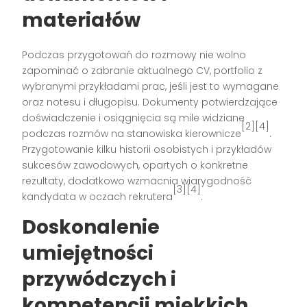
materiałów
Podczas przygotowań do rozmowy nie wolno
zapominać o zabranie aktualnego CV, portfolio z
wybranymi przykładami prac, jeśli jest to wymagane
oraz notesu i długopisu. Dokumenty potwierdzające
doświadczenie i osiągnięcia są mile widziane
[2][4]
podczas rozmów na stanowiska kierownicze
.
Przygotowanie kilku historii osobistych i przykładów
sukcesów zawodowych, opartych o konkretne
rezultaty, dodatkowo wzmacnia wiarygodność
[3][4]
kandydata w oczach rekrutera
.
Doskonalenie
umiejętności
przywódczych i
kompetencji miękkich