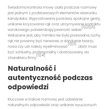
Świadoma kontrola mowy ciała podczas rozmowy
jest jednym z podstawowych elementów wizerunku
kandydata. Wyprostowana postawa, spokojne gesty,
unikanie krzyżowania rąk oraz utrzymywanie kontaktu
[1][3][5]
wzrokowego potwierdzają pewność siebie
.
Wskazane jest, aby mimika nie była przesadna, ruchy
rąk nie powinny być nerwowe, a dotykanie twarzy,
[1][3]
nosa czy ust należy wyeliminować
. Ubiór musi
być schludny, profesjonalny i dostosowany do
[1][4]
charakteru firmy
.
Naturalność i
autentyczność podczas
odpowiedzi
Kluczowe w trakcie rozmowy jest udzielanie
naturalnych odpowiedzi oraz unikanie wyuczonych