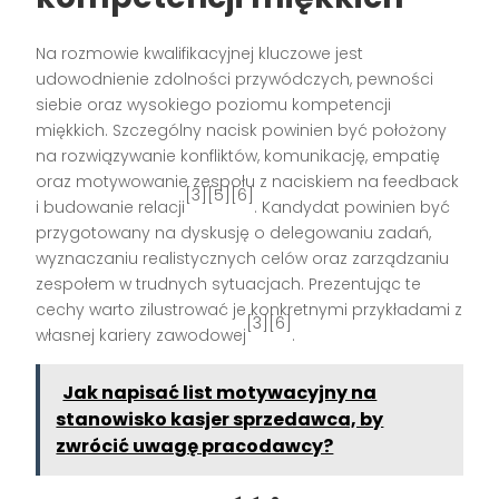
Na rozmowie kwalifikacyjnej kluczowe jest
udowodnienie zdolności przywódczych, pewności
siebie oraz wysokiego poziomu kompetencji
miękkich. Szczególny nacisk powinien być położony
na rozwiązywanie konfliktów, komunikację, empatię
oraz motywowanie zespołu z naciskiem na feedback
[3][5][6]
i budowanie relacji
. Kandydat powinien być
przygotowany na dyskusję o delegowaniu zadań,
wyznaczaniu realistycznych celów oraz zarządzaniu
zespołem w trudnych sytuacjach. Prezentując te
cechy warto zilustrować je konkretnymi przykładami z
[3][6]
własnej kariery zawodowej
.
Jak napisać list motywacyjny na
stanowisko kasjer sprzedawca, by
zwrócić uwagę pracodawcy?