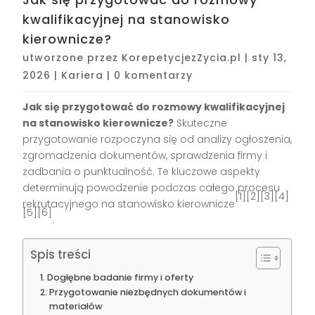
kwalifikacyjnej na stanowisko
kierownicze?
utworzone przez
KorepetycjezZycia.pl
|
sty 13,
2026
|
Kariera
|
0 komentarzy
Jak się przygotować do rozmowy kwalifikacyjnej
na stanowisko kierownicze?
Skuteczne
przygotowanie rozpoczyna się od analizy ogłoszenia,
zgromadzenia dokumentów, sprawdzenia firmy i
zadbania o punktualność. Te kluczowe aspekty
determinują powodzenie podczas całego procesu
[1][2][3][4]
rekrutacyjnego na stanowisko kierownicze
[5][6]
.
Spis treści
Dogłębne badanie firmy i oferty
Przygotowanie niezbędnych dokumentów i
materiałów