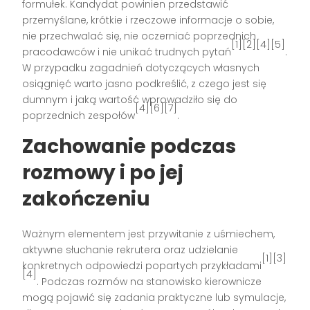
formułek. Kandydat powinien przedstawić
przemyślane, krótkie i rzeczowe informacje o sobie,
nie przechwalać się, nie oczerniać poprzednich
[1][2][4][5]
pracodawców i nie unikać trudnych pytań
.
W przypadku zagadnień dotyczących własnych
osiągnięć warto jasno podkreślić, z czego jest się
dumnym i jaką wartość wprowadziło się do
[4][6][7]
poprzednich zespołów
.
Zachowanie podczas
rozmowy i po jej
zakończeniu
Ważnym elementem jest przywitanie z uśmiechem,
aktywne słuchanie rekrutera oraz udzielanie
[1][3]
konkretnych odpowiedzi popartych przykładami
[4]
. Podczas rozmów na stanowisko kierownicze
mogą pojawić się zadania praktyczne lub symulacje,