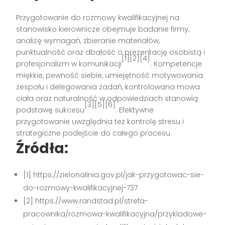
Przygotowanie do rozmowy kwalifikacyjnej na
stanowisko kierownicze obejmuje badanie firmy,
analizę wymagań, zbieranie materiałów,
punktualność oraz dbałość o prezentację osobistą i
[1][2][4]
profesjonalizm w komunikacji
. Kompetencje
miękkie, pewność siebie, umiejętność motywowania
zespołu i delegowania zadań, kontrolowana mowa
ciała oraz naturalność w odpowiedziach stanowią
[3][5][6]
podstawę sukcesu
. Efektywne
przygotowanie uwzględnia też kontrolę stresu i
strategiczne podejście do całego procesu.
Źródła:
[1] https://zielonalinia.gov.pl/jak-przygotowac-sie-
do-rozmowy-kwalifikacyjnej-737
[2] https://www.randstad.pl/strefa-
pracownika/rozmowa-kwalifikacyjna/przykladowe-