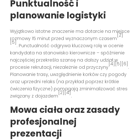
Punktualność i
planowanie logistyki
Wyjątkowo istotne znaczenie ma dotarcie na miejsce
[2]
rozmowy 15 minut przed wyznaczonym czasem
[5]
. Punctualność odgrywa kluczową rolę w ocenie
kandydata na stanowisko kierownicze – spóźnienie
najczęściej przekreśla szansę na dalszy udział w
[4][5][6]
procesie rekrutacji, niezależnie od przyczyny
.
Planowanie trasy, uwzględnienie korków czy pogody
oraz uprzedni relaks (na przykład poprzez krótkie
ćwiczenia fizyczne) pomagają zminimalizować stres
[2][4]
związany z dojazdem
.
Mowa ciała oraz zasady
profesjonalnej
prezentacji