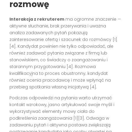
rozmowę
Interakcja z rekruterem
ma ogromne znaczenie —
aktywne słuchanie, brak przerywania i uważna
analiza zadawanych pytań pokazują
zainteresowanie ofertą i szacunek do rozmówcy
[1]
[4]
. Kandydat powinien nie tylko odpowiadać, ale
również zadawać pytania związane z firmą lub
stanowiskiem, co świadczy o zaangażowaniu i
starannym przygotowaniu
[4]
. Rozmowa
kwalifikacyjna to proces obustronny; kandydat
również ocenia pracodawcę i może wpłynąć na
przebieg spotkania własną inicjatywą
[4]
.
Podczas odpowiedzi na pytania warto utrzymać
kontakt wzrokowy, jasno artykułować swoje myśli i
wykorzystywać elementy mowy ciała do
podkreślenia zaangażowania
[1][3]
. Odwaga w
zadawaniu pytań i aktywna postawa zwiększają
postrzeganie kandydata jako osoby otwartej na