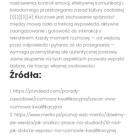
nastawienia, kontroli emocji, efektywnej komunikacji i
świadomego przestrzegania zasad kultury osobistej
[1][2][3][4]
. Kluczowe jest zachowanie spójności
między mową ciała a treścią wypowiedzi, aktywne
zaangażowanie i gotowość do interakcji z
rekruterem. Każdy moment rozmowy — od wejścia,
przez odpowiedzi i pytania, aż do pożegnania —
wymaga przemyślanej, ale autentycznej postawy.
Jasne skupienie na tych aspektach pozwala wypaść
dobrze, nie tracąc własnej osobowości.
Źródła:
https://pl.indeed.com/porady-
zawodowe/rozmowa-kwalifikacyjna/savoir-vivre-
rozmowa-kwalifikacyjna
https://www.merito.pl/poznaj-wsb-merito/dzielimy-
sie-wiedza/jak-znalezc-prace-na-studiach/10-rad-
jak-dobrze-wypasc-na-rozmowie-kwalifikacyjnej