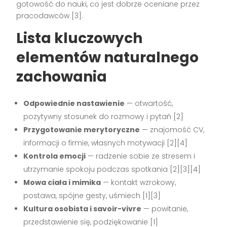
gotowość do nauki, co jest dobrze oceniane przez
pracodawców
[3]
.
Lista kluczowych
elementów naturalnego
zachowania
Odpowiednie nastawienie
— otwartość,
pozytywny stosunek do rozmowy i pytań
[2]
Przygotowanie merytoryczne
— znajomość CV,
informacji o firmie, własnych motywacji
[2][4]
Kontrola emocji
— radzenie sobie ze stresem i
utrzymanie spokoju podczas spotkania
[2][3][4]
Mowa ciała i mimika
— kontakt wzrokowy,
postawa, spójne gesty, uśmiech
[1][3]
Kultura osobista i savoir-vivre
— powitanie,
przedstawienie się, podziękowanie
[1]