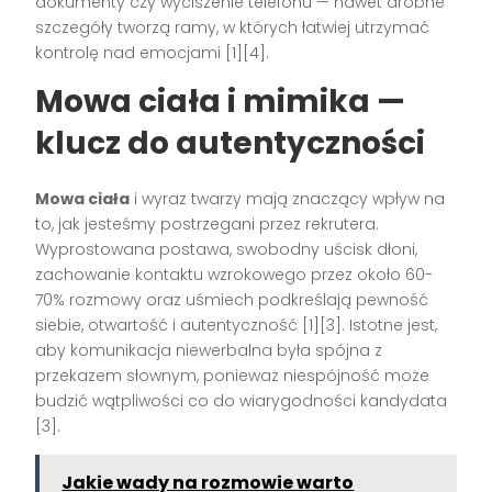
dokumenty czy wyciszenie telefonu — nawet drobne
szczegóły tworzą ramy, w których łatwiej utrzymać
kontrolę nad emocjami
[1][4]
.
Mowa ciała i mimika —
klucz do autentyczności
Mowa ciała
i wyraz twarzy mają znaczący wpływ na
to, jak jesteśmy postrzegani przez rekrutera.
Wyprostowana postawa, swobodny uścisk dłoni,
zachowanie kontaktu wzrokowego przez około 60-
70% rozmowy oraz uśmiech podkreślają pewność
siebie, otwartość i autentyczność
[1][3]
. Istotne jest,
aby komunikacja niewerbalna była spójna z
przekazem słownym, ponieważ niespójność może
budzić wątpliwości co do wiarygodności kandydata
[3]
.
Jakie wady na rozmowie warto