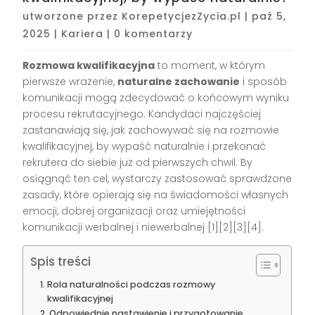
utworzone przez
KorepetycjezZycia.pl
|
paź 5,
2025
|
Kariera
|
0 komentarzy
Rozmowa kwalifikacyjna
to moment, w którym
pierwsze wrażenie,
naturalne zachowanie
i sposób
komunikacji mogą zdecydować o końcowym wyniku
procesu rekrutacyjnego. Kandydaci najczęściej
zastanawiają się, jak zachowywać się na rozmowie
kwalifikacyjnej, by wypaść naturalnie i przekonać
rekrutera do siebie już od pierwszych chwil. By
osiągnąć ten cel, wystarczy zastosować sprawdzone
zasady, które opierają się na świadomości własnych
emocji, dobrej organizacji oraz umiejętności
komunikacji werbalnej i niewerbalnej
[1][2][3][4]
.
Spis treści
Rola naturalności podczas rozmowy
kwalifikacyjnej
Odpowiednie nastawienie i przygotowanie