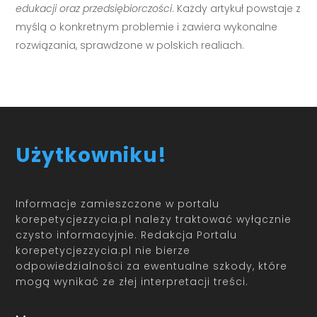
edukacji oraz przedsiębiorczości
. Każdy artykuł powstaje z
myślą o konkretnym problemie i zawiera wykonalne
rozwiązania, sprawdzone w polskich realiach.
Użytkowniku!
Informacje zamieszczone w portalu
korepetycjezzycia.pl należy traktować wyłącznie
czysto informacyjnie. Redakcja Portalu
korepetycjezzycia.pl nie bierze
odpowiedzialności za ewentualne szkody, które
mogą wynikać ze złej interpretacji treści.