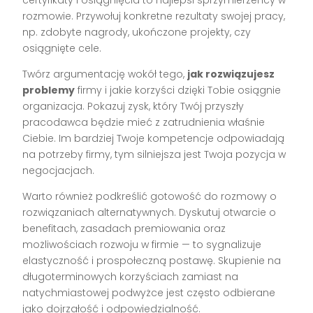
certyfikaty i osiągnięcia to najlepsi sprzymierzeńcy w
rozmowie. Przywołuj konkretne rezultaty swojej pracy,
np. zdobyte nagrody, ukończone projekty, czy
osiągnięte cele.
Twórz argumentację wokół tego,
jak rozwiązujesz
problemy
firmy i jakie korzyści dzięki Tobie osiągnie
organizacja. Pokazuj zysk, który Twój przyszły
pracodawca będzie mieć z zatrudnienia właśnie
Ciebie. Im bardziej Twoje kompetencje odpowiadają
na potrzeby firmy, tym silniejsza jest Twoja pozycja w
negocjacjach.
Warto również podkreślić gotowość do rozmowy o
rozwiązaniach alternatywnych. Dyskutuj otwarcie o
benefitach, zasadach premiowania oraz
możliwościach rozwoju w firmie — to sygnalizuje
elastyczność i prospołeczną postawę. Skupienie na
długoterminowych korzyściach zamiast na
natychmiastowej podwyżce jest często odbierane
jako dojrzałość i odpowiedzialność.