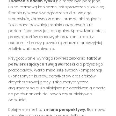
Znaczenie badań rynku
nie może być pomijane.
Przed rozmową konieczne jest sprawdzenie, jakie są
średnie rynkowe wynagrodzenia dla Twojego
stanowiska, zarówno w danej branży, jak i regionie.
Takie dane pozwalają realnie oszacować, jaki
poziom finansowy jest osiągalny. Sprawdzenie ofert
pracy, raportów płacowych oraz konsultacje z
osobami z branży pozwalają znacznie precyzyjniej
zdefiniować oczekiwania.
Przygotowanie wymaga również zebrania
faktów
potwierdzających Twoją wartości
dla przyszłego
pracodawcy. Warto mieć listę swoich kompetencji,
ukończonych kursów, certyfikatów oraz efektów
dotychczasowej pracy. Takie merytoryczne
argumenty są dużo silniejsze niż oczekiwania oparte
na porównaniach do innych czy subiektywne
odczucia.
Kolejny element to
zmiana perspektywy
. Rozmowa
nie polega na proszeniu o więcej, tylko na