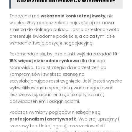
Gdzie zrobić darmowe CV w internecie?
Znaczenie ma
wskazanie konkretnej kwoty
, nie
widełek. Gdy podasz zakres, najczęściej rozmowa
zmierza do dolnego pułapu. Jasno określona kwota
prezentuje świadome podejście, a co za tym idzie
wzmacnia Twoją pozycję negocjacyjną.
Rekomenduje się, by jako punkt wyjścia zażądać
10-
15% więcej niż średnia rynkowa
dla danego
stanowiska. Taka strategia daje przestrzeń do
kompromisów i zwiększa szansę na
satysfakcjonujące rozstrzygnięcie. Jeśli jesteś wysoko
wykwalifikowanym specjalistą, warto negocjować
jeszcze wyżej, argumentując to certyfikatami,
doświadczeniem i osiągnięciami.
Podczas wymiany poglądów niezbędne są
profesjonalizm i asertywność
. Wybieraj uprzejmy i
rzeczowy ton. Unikaj agresji, roszczeniowości i