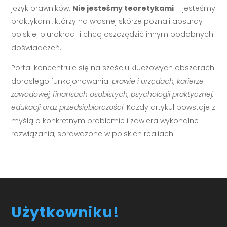
język prawników.
Nie jesteśmy teoretykami
– jesteśmy
praktykami, którzy na własnej skórze poznali absurdy
polskiej biurokracji i chcą oszczędzić innym podobnych
doświadczeń.
Portal koncentruje się na sześciu kluczowych obszarach
dorosłego funkcjonowania:
prawie i urzędach, karierze
zawodowej, finansach osobistych, psychologii praktycznej,
edukacji oraz przedsiębiorczości
. Każdy artykuł powstaje z
myślą o konkretnym problemie i zawiera wykonalne
rozwiązania, sprawdzone w polskich realiach.
Użytkowniku!