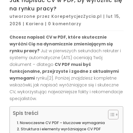
Jak napisać CV w PDF, by wyróżnić się
na rynku pracy?
utworzone przez
KorepetycjezZycia.pl
|
lut 15,
2026
|
Kariera
|
0 komentarzy
Chcesz napisać CV w PDF, które skutecznie
wyróżni Cię na dynamicznie zmieniającym się
rynku pracy?
Już w pierwszych sekundach rekruter i
systemy automatyczne (ATS) oceniają Twój
dokument – dlatego
CV PDF musi być
funkcjonalne, przejrzyste i zgodne z aktualnymi
wymogami
rynku[2]. Poniżej znajdziesz kompletne
wskazówki, jak napisać wyróżniające się i skuteczne
CV, wykorzystując najważniejsze fakty i rekomendacje
specjalistów.
Spis treści
Nowoczesne CV PDF – kluczowe wymagania
Struktura i elementy wyróżniające CV PDF