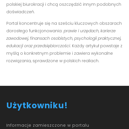
polskiej biurokracji i chcą oszczędzić innym podobnych
doświadczeń.
Portal koncentruje się na sześciu kluczowych obszarach
dorosłego funkcjonowania:
prawie i urzędach, karierze
zawodowej, finansach osobistych, psychologii praktycznej,
edukacji oraz przedsiębiorczości
. Każdy artykuł powstaje z
myślą o konkretnym problemie i zawiera wykonalne
rozwiązania, sprawdzone w polskich realiach.
Użytkowniku!
Informacje zamieszczone w portalu