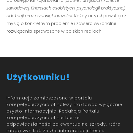
dorosłego funkcjonowania:
prawie i urzędach, karierze
zawodowej, finansach osobistych, psychologii praktycznej,
edukacji oraz przedsiębiorczości
. Każdy artykuł powstaje z
myślą o konkretnym problemie i zawiera wykonalne
rozwiązania, sprawdzone w polskich realiach.
Użytkowniku!
Informacje zamieszczone w portalu
korepetycjezzycia.pl należy traktować wyłącznie
czysto informacyjnie. Redakcja Portalu
korepetycjezzycia.pl nie bierze
odpowiedzialności za ewentualne szkody, które
mogą wynikać ze złej interpretacji treści.