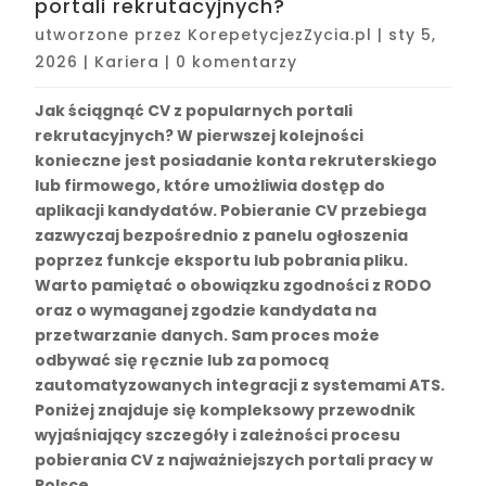
portali rekrutacyjnych?
utworzone przez
KorepetycjezZycia.pl
|
sty 5,
2026
|
Kariera
|
0 komentarzy
Jak ściągnąć CV z popularnych portali
rekrutacyjnych? W pierwszej kolejności
konieczne jest posiadanie konta rekruterskiego
lub firmowego, które umożliwia dostęp do
aplikacji kandydatów. Pobieranie CV przebiega
zazwyczaj bezpośrednio z panelu ogłoszenia
poprzez funkcje eksportu lub pobrania pliku.
Warto pamiętać o obowiązku zgodności z RODO
oraz o wymaganej zgodzie kandydata na
przetwarzanie danych. Sam proces może
odbywać się ręcznie lub za pomocą
zautomatyzowanych integracji z systemami ATS.
Poniżej znajduje się kompleksowy przewodnik
wyjaśniający szczegóły i zależności procesu
pobierania CV z najważniejszych portali pracy w
Polsce.