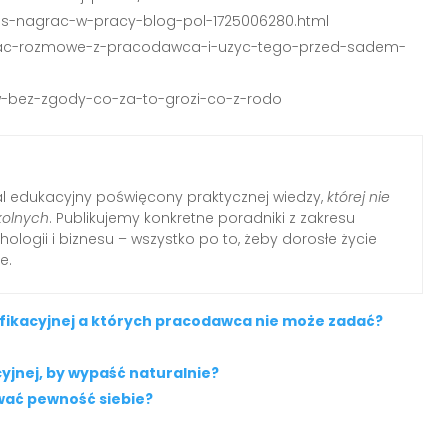
os-nagrac-w-pracy-blog-pol-1725006280.html
agrac-rozmowe-z-pracodawca-i-uzyc-tego-przed-sadem-
w-bez-zgody-co-za-to-grozi-co-z-rodo
al edukacyjny poświęcony praktycznej wiedzy,
której nie
kolnych
. Publikujemy konkretne poradniki z zakresu
hologii i biznesu – wszystko po to, żeby dorosłe życie
e.
fikacyjnej a których pracodawca nie może zadać?
yjnej, by wypaść naturalnie?
wać pewność siebie?