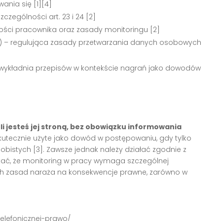
ania się [1][4]
czególności art. 23 i 24 [2]
ści pracownika oraz zasady monitoringu [2]
 – regulująca zasady przetwarzania danych osobowych
wykładnia przepisów w kontekście nagrań jako dowodów
 jesteś jej stroną, bez obowiązku informowania
skutecznie użyte jako dowód w postępowaniu, gdy tylko
sobistych [3]. Zawsze jednak należy działać zgodnie z
tać, że monitoring w pracy wymaga szczególnej
tych zasad naraża na konsekwencje prawne, zarówno w
telefonicznej-prawo/