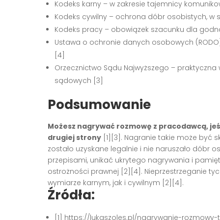
Kodeks karny – w zakresie tajemnicy komunikow
Kodeks cywilny – ochrona dóbr osobistych, w sz
Kodeks pracy – obowiązek szacunku dla godno
Ustawa o ochronie danych osobowych (RODO)
[4]
Orzecznictwo Sądu Najwyższego – praktyczna 
sądowych [3]
Podsumowanie
Możesz nagrywać rozmowę z pracodawcą, jeśli
drugiej strony
[1][3]. Nagranie takie może być 
zostało uzyskane legalnie i nie naruszało dóbr o
przepisami, unikać ukrytego nagrywania i pamię
ostrożności prawnej [2][4]. Nieprzestrzeganie 
wymiarze karnym, jak i cywilnym [2][4].
Źródła:
[1] https://lukaszoles.pl/nagrywanie-rozmowy-