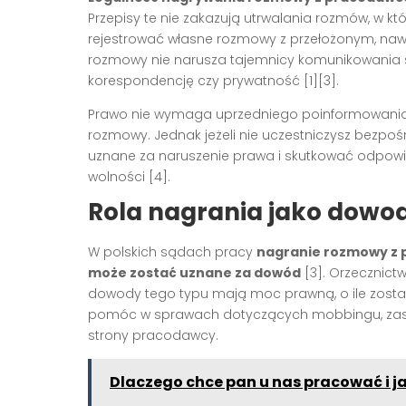
Przepisy te nie zakazują utrwalania rozmów, w k
rejestrować własne rozmowy z przełożonym, nawet 
rozmowy nie narusza tajemnicy komunikowania s
korespondencję czy prywatność [1][3].
Prawo nie wymaga uprzedniego poinformowania p
rozmowy. Jednak jeżeli nie uczestniczysz bezpo
uznane za naruszenie prawa i skutkować odpowie
wolności [4].
Rola nagrania jako dowo
W polskich sądach pracy
nagranie rozmowy z 
może zostać uznane za dowód
[3]. Orzecznict
dowody tego typu mają moc prawną, o ile zosta
pomóc w sprawach dotyczących mobbingu, zastr
strony pracodawcy.
Dlaczego chce pan u nas pracować i j