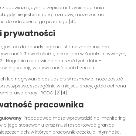
 z obowiązującymi przepisami. Użycie nagrania
uch, gdy nie jesteś stroną rozmowy, może zostać
ić do odrzucenia go przez sąd [4].
i prywatności
, jest co do zasady legalne, istotne znaczenie ma
rywatność. Te wartości są chronione w Kodeksie cywilnym,
[2]. Nagranie nie powinno naruszać tych dóbr –
nowi ingerencję w prywatność osób trzecich.
ch lub nagrywanie bez udziału w rozmowie może zostać
przestępstwo, szczególnie w miejscu pracy, gdzie ochrona
ami prawa pracy i RODO [2][4].
ywatność pracownika
egulowany
. Pracodawca może wprowadzić np. monitoring
ów o jego stosowaniu oraz musi respektować granice
ieszczeniach, w których pracownik oczekuje intymności,