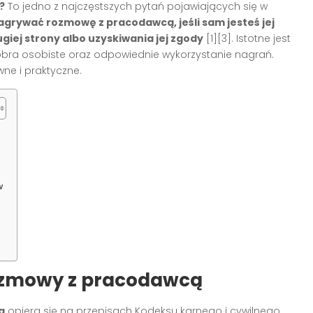
?
To jedno z najczęstszych pytań pojawiających się w
agrywać rozmowę z pracodawcą, jeśli sam jesteś jej
iej strony albo uzyskiwania jej zgody
[1][3]. Istotne jest
obra osobiste oraz odpowiednie wykorzystanie nagrań.
ne i praktyczne.
w
ozmowy z pracodawcą
ą
opiera się na przepisach Kodeksu karnego i cywilnego.