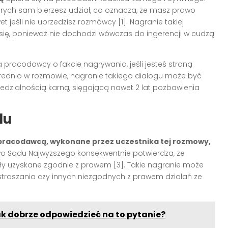
tórych sam bierzesz udział, co oznacza, że masz prawo
jeśli nie uprzedzisz rozmówcy [1]. Nagranie takiej
ię, ponieważ nie dochodzi wówczas do ingerencji w cudzą
racodawcy o fakcie nagrywania, jeśli jesteś stroną
średnio w rozmowie, nagranie takiego dialogu może być
dzialnością karną, sięgającą nawet 2 lat pozbawienia
du
pracodawcą, wykonane przez uczestnika tej rozmowy,
wo Sądu Najwyższego konsekwentnie potwierdza, że
ły uzyskane zgodnie z prawem [3]. Takie nagranie może
aszania czy innych niezgodnych z prawem działań ze
ak dobrze odpowiedzieć na to pytanie?