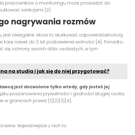
ji dla pracowników o monitoringu może prowadzić do
kutkować sankcjami [2].
ego nagrywania rozmów
u, jest nielegalne. Może to skutkować odpowiedzialnością
ie karę nawet do 2 lat pozbawienia wolności [4]. Ponadto,
się ochrony swoich dóbr osobistych, w tym
.
a na studia i jak się do niej przygotować?
wcą jest dozwolone tylko wtedy, gdy jesteś jej
ązku poszanowania prywatności i godności drugiej osoby
e w granicach prawa [1][2][3][4].
rawne. Najważniejsze z nich to: