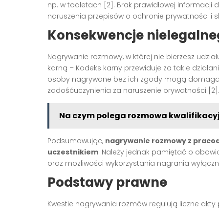
np. w toaletach [2]. Brak prawidłowej informac
naruszenia przepisów o ochronie prywatności i s
Konsekwencje nielegaln
Nagrywanie rozmowy, w której nie bierzesz udział
karną – Kodeks karny przewiduje za takie działan
osoby nagrywane bez ich zgody mogą domagać 
zadośćuczynienia za naruszenie prywatności [2]
Na czym polega rozmowa kwalifikacyjn
Podsumowując,
nagrywanie rozmowy z pracoda
uczestnikiem
. Należy jednak pamiętać o obowi
oraz możliwości wykorzystania nagrania wyłączni
Podstawy prawne
Kwestie nagrywania rozmów regulują liczne akty p