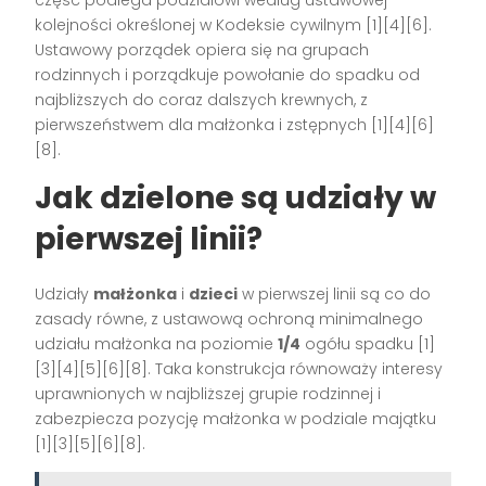
część podlega podziałowi według ustawowej
kolejności określonej w Kodeksie cywilnym [1][4][6].
Ustawowy porządek opiera się na grupach
rodzinnych i porządkuje powołanie do spadku od
najbliższych do coraz dalszych krewnych, z
pierwszeństwem dla małżonka i zstępnych [1][4][6]
[8].
Jak dzielone są udziały w
pierwszej linii?
Udziały
małżonka
i
dzieci
w pierwszej linii są co do
zasady równe, z ustawową ochroną minimalnego
udziału małżonka na poziomie
1/4
ogółu spadku [1]
[3][4][5][6][8]. Taka konstrukcja równoważy interesy
uprawnionych w najbliższej grupie rodzinnej i
zabezpiecza pozycję małżonka w podziale majątku
[1][3][5][6][8].