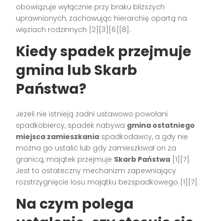
obowiązuje wyłącznie przy braku bliższych
uprawnionych, zachowując hierarchię opartą na
więziach rodzinnych [2][3][6][8].
Kiedy spadek przejmuje
gmina lub Skarb
Państwa?
Jeżeli nie istnieją żadni ustawowo powołani
spadkobiercy, spadek nabywa
gmina ostatniego
miejsca zamieszkania
spadkodawcy, a gdy nie
można go ustalić lub gdy zamieszkiwał on za
granicą, majątek przejmuje
Skarb Państwa
[1][7].
Jest to ostateczny mechanizm zapewniający
rozstrzygnięcie losu majątku bezspadkowego [1][7].
Na czym polega