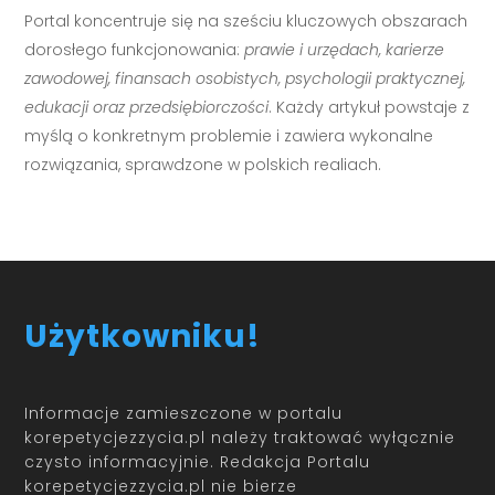
Portal koncentruje się na sześciu kluczowych obszarach
dorosłego funkcjonowania:
prawie i urzędach, karierze
zawodowej, finansach osobistych, psychologii praktycznej,
edukacji oraz przedsiębiorczości
. Każdy artykuł powstaje z
myślą o konkretnym problemie i zawiera wykonalne
rozwiązania, sprawdzone w polskich realiach.
Użytkowniku!
Informacje zamieszczone w portalu
korepetycjezzycia.pl należy traktować wyłącznie
czysto informacyjnie. Redakcja Portalu
korepetycjezzycia.pl nie bierze