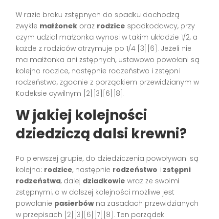
W razie braku zstępnych do spadku dochodzą
zwykle
małżonek
oraz
rodzice
spadkodawcy, przy
czym udział małżonka wynosi w takim układzie 1/2, a
każde z rodziców otrzymuje po 1/4 [3][6]. Jeżeli nie
ma małżonka ani zstępnych, ustawowo powołani są
kolejno rodzice, następnie rodzeństwo i zstępni
rodzeństwa, zgodnie z porządkiem przewidzianym w
Kodeksie cywilnym [2][3][6][8].
W jakiej kolejności
dziedziczą dalsi krewni?
Po pierwszej grupie, do dziedziczenia powoływani są
kolejno:
rodzice
, następnie
rodzeństwo
i
zstępni
rodzeństwa
, dalej
dziadkowie
wraz ze swoimi
zstępnymi, a w dalszej kolejności możliwe jest
powołanie
pasierbów
na zasadach przewidzianych
w przepisach [2][3][6][7][8]. Ten porządek