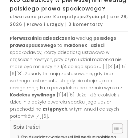
polskiego prawa spadkowego?
utworzone przez
KorepetycjezZycia.pl
|
cze 28,
2026
|
Prawo i urzędy
|
0 komentarzy
Pierwsza linia dziedziczenia
według
polskiego
prawa spadkowego
to
małżonek
i
dzieci
spadkodawcy, którzy dziedziczą ustawowo w
częściach równych, przy czym udział małżonka nie
może być mniejszy niż 1/4 całego spadku [1][3][4][5]
[6][8]. Zasady te mają zastosowanie, gdy brak
ważnego testamentu lub gdy nie obejmuje on
całego majątku, a porządek dziedziczenia wynika z
Kodeksu cywilnego
[1][4][6]. Jeżeli którekolwiek z
dzieci nie dożyło otwarcia spadku, jego udział
przechodzi na
zstępnych
, w tym wnuki i dalszych
potomków [4][6].
Spis treści
Kto dziedziczy w pierwszej linii według polskiego