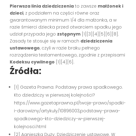
Pierwsza linia dziedziczenia
to zawsze
małżonek i
dzieci
, z podziałem na części równe oraz
gwarantowanym minimum 1/4 dla małżonka, a w
razie śmierci dziecka przed otwarciem spadku jego
udział przypada jego
zstępnym
[1][3][4][5][6][8].
Zasady te stosuje się w ramach
dziedziczenia
ustawowego
, czyli w razie braku pełnego
rozrządzenia testamentowego, zgodnie z przepisami
Kodeksu cywilnego
[1][4][6].
Źródła:
[1] Gazeta Prawna: Podstawy prawa spadkowego.
Kto dziedziczy w pierwszej kolejności?
https://www.gazetaprawna.pl/twoje-prawo/spadki-
i-darowizny/artykuly/10896003,podstawy-prawa-
spadkowego-kto-dziedziczy-w-pierwszej-
kolejnosci.html
[2] Agnieszka Duży: Dziedziczenie ustawowe. W