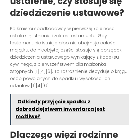
ustalenie, czy stosuje się
dziedziczenie ustawowe?
Po śmierci spadkodawcy w pierwszej kolejności
ustala się istnienie i zakres testamentu. Gdy
testament nie istnieje albo nie obejmuje całości
majątku, do nieobjętej części stosuje się porządek
dziedziczenia ustawowego wynikający z Kodeksu
cywilnego, z pierwszeństwem dla małżonka i
zstępnych [1][4][6]. To rozróżnienie decyduje o kręgu
osób powołanych do spadku i wysokości ich
udziałów [1][4][6].
Od kiedy przyjęcie spadku z
dobrodziejstwem inwentarza jest
możliwe?
Dlaczego więzi rodzinne