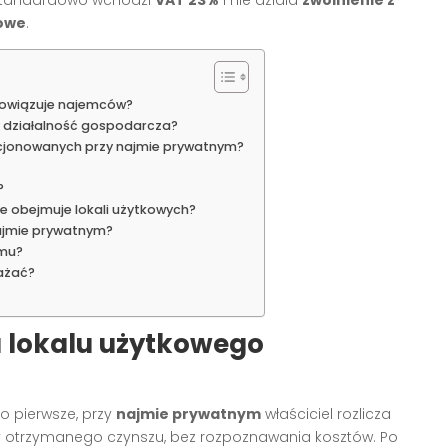
iowe
.
bowiązuje najemców?
zy działalność gospodarcza?
cjonowanych przy najmie prywatnym?
?
nie obejmuje lokali użytkowych?
ajmie prywatnym?
jmu?
ażać?
 lokalu użytkowego
o pierwsze, przy
najmie prywatnym
właściciel rozlicza
ty otrzymanego czynszu, bez rozpoznawania kosztów. Po