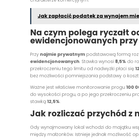
Jak zapłacić podatek za wynajem mie
Na czym polega ryczałt 
ewidencjonowanych przy
Przy
najmie prywatnym
podstawową formą rozli
ewidencjonowanych
. Stawka wynosi
8,5%
do r
przekroczeniu tego limitu od nadwyżki płaci się
1
bez możliwości pomniejszania podstawy o koszt
Ważne jest właściwe monitorowanie progu
100 0
do wysokości progu, a po jego przekroczeniu pr
stawką
12,5%
.
Jak rozliczać przychód z
Gdy wynajmowany lokal wchodzi do majątku wsp
między małżonków. Istnieje jednak możliwość op