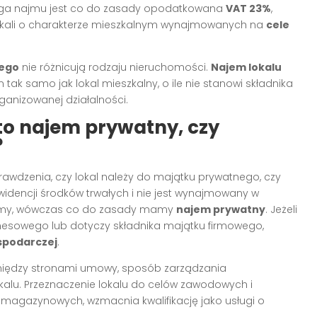
sługa najmu jest co do zasady opodatkowana
VAT 23%
,
okali o charakterze mieszkalnym wynajmowanych na
cele
ego
nie różnicują rodzaju nieruchomości.
Najem lokalu
tak samo jak lokal mieszkalny, o ile nie stanowi składnika
anizowanej działalności.
 to najem prywatny, czy
?
prawdzenia, czy lokal należy do majątku prywatnego, czy
ewidencji środków trwałych i nie jest wynajmowany w
irmy, wówczas co do zasady mamy
najem prywatny
. Jeżeli
esowego lub dotyczy składnika majątku firmowego,
ospodarczej
.
 między stronami umowy, sposób zarządzania
kalu. Przeznaczenie lokalu do celów zawodowych i
 magazynowych, wzmacnia kwalifikację jako usługi o