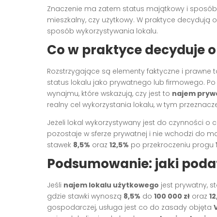
Znaczenie ma zatem status majątkowy i sposób p
mieszkalny, czy użytkowy. W praktyce decydują 
sposób wykorzystywania lokalu.
Co w praktyce decyduje o 
Rozstrzygające są elementy faktyczne i prawne t
status lokalu jako prywatnego lub firmowego. Po
wynajmu, które wskazują, czy jest to
najem pryw
realny cel wykorzystania lokalu, w tym przezn
Jeżeli lokal wykorzystywany jest do czynności 
pozostaje w sferze prywatnej i nie wchodzi do ma
stawek
8,5%
oraz
12,5%
po przekroczeniu progu
Podsumowanie: jaki poda
Jeśli
najem lokalu użytkowego
jest prywatny, s
gdzie stawki wynoszą
8,5%
do
100 000 zł
oraz
12
gospodarczej, usługa jest co do zasady objęta