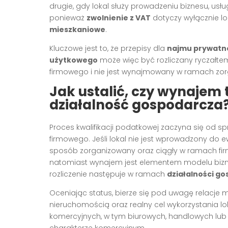
drugie, gdy lokal służy prowadzeniu biznesu, u
ponieważ
zwolnienie z VAT
dotyczy wyłącznie l
mieszkaniowe
.
Kluczowe jest to, że przepisy dla
najmu prywatn
użytkowego
może więc być rozliczany ryczałtem 
firmowego i nie jest wynajmowany w ramach zorg
Jak ustalić, czy wynajem
działalność gospodarcza
Proces kwalifikacji podatkowej zaczyna się od s
firmowego. Jeśli lokal nie jest wprowadzony do 
sposób zorganizowany oraz ciągły w ramach f
natomiast wynajem jest elementem modelu bizn
rozliczenie następuje w ramach
działalności g
Oceniając status, bierze się pod uwagę relacje
nieruchomością oraz realny cel wykorzystania lo
komercyjnych, w tym biurowych, handlowych lub
charakterze komercyjnym.