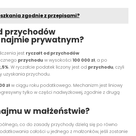
szkania zgodnie z przepisami?
od przychodów
 najmie prywatnym?
czenia jest
ryczałt od przychodów
ocznego
przychodu
w wysokości
100 000 zł
, a po
2,5%
. W ryczałcie podatek liczony jest od
przychodu
, czyli
y uzyskania przychodu.
00 zł
w ciągu roku podatkowego. Mechanizm jest liniowy
ogresywny tylko w części nadwyżkowej, zgodnie z drugą
 najmu w małżeństwie?
ólnego, co do zasady przychody dzielą się po równo
odatkowania całości u jednego z małżonków, jeśli zostanie