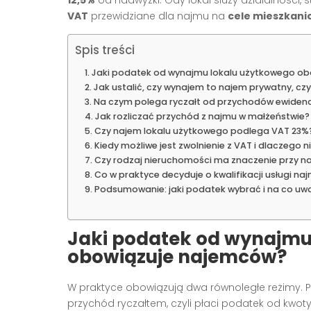
VAT
przewidziane dla najmu na
cele mieszkan
Spis treści
Jaki podatek od wynajmu lokalu użytkowego o
Jak ustalić, czy wynajem to najem prywatny, c
Na czym polega ryczałt od przychodów ewiden
Jak rozliczać przychód z najmu w małżeństwie?
Czy najem lokalu użytkowego podlega VAT 23%
Kiedy możliwe jest zwolnienie z VAT i dlaczego 
Czy rodzaj nieruchomości ma znaczenie przy n
Co w praktyce decyduje o kwalifikacji usługi na
Podsumowanie: jaki podatek wybrać i na co uw
Jaki podatek od wynajmu
obowiązuje najemców?
W praktyce obowiązują dwa równoległe reżimy. P
przychód ryczałtem, czyli płaci podatek od kwo