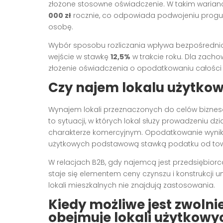
złożone stosowne oświadczenie. W takim warianci
000 zł
rocznie, co odpowiada podwojeniu prog
osobę.
Wybór sposobu rozliczania wpływa bezpośredni
wejście w stawkę
12,5%
w trakcie roku. Dla zacho
złożenie oświadczenia o opodatkowaniu całości
Czy najem lokalu użytko
Wynajem lokali przeznaczonych do celów biznes
to sytuacji, w których lokal służy prowadzeniu d
charakterze komercyjnym. Opodatkowanie wynika
użytkowych podstawową stawką podatku od towa
W relacjach B2B, gdy najemcą jest przedsiębiorca
staje się elementem ceny czynszu i konstrukcji 
lokali mieszkalnych nie znajdują zastosowania.
Kiedy możliwe jest zwolnie
obejmuje lokali użytkowy