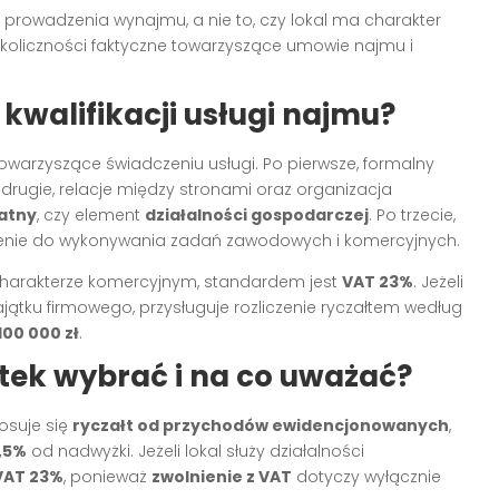
rowadzenia wynajmu, a nie to, czy lokal ma charakter
okoliczności faktyczne towarzyszące umowie najmu i
kwalifikacji usługi najmu?
owarzyszące świadczeniu usługi. Po pierwsze, formalny
 drugie, relacje między stronami oraz organizacja
atny
, czy element
działalności gospodarczej
. Po trzecie,
aczenie do wykonywania zadań zawodowych i komercyjnych.
o charakterze komercyjnym, standardem jest
VAT 23%
. Jeżeli
jątku firmowego, przysługuje rozliczenie ryczałtem według
100 000 zł
.
tek wybrać i na co uważać?
tosuje się
ryczałt od przychodów ewidencjonowanych
,
,5%
od nadwyżki. Jeżeli lokal służy działalności
VAT 23%
, ponieważ
zwolnienie z VAT
dotyczy wyłącznie