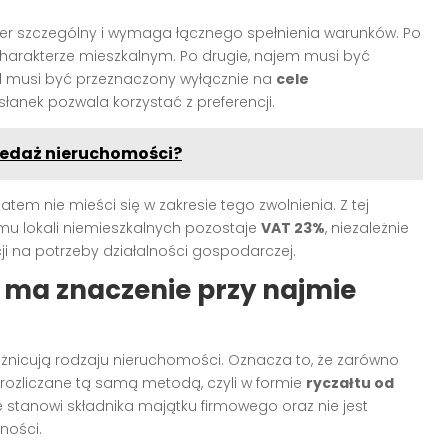
r szczególny i wymaga łącznego spełnienia warunków. Po
harakterze mieszkalnym. Po drugie, najem musi być
al musi być przeznaczony wyłącznie na
cele
esłanek pozwala korzystać z preferencji.
zedaż nieruchomości?
 zatem nie mieści się w zakresie tego zwolnienia. Z tej
u lokali niemieszkalnych pozostaje
VAT 23%
, niezależnie
ji na potrzeby działalności gospodarczej.
 ma znaczenie przy najmie
óżnicują rodzaju nieruchomości. Oznacza to, że zarówno
ozliczane tą samą metodą, czyli w formie
ryczałtu od
 nie stanowi składnika majątku firmowego oraz nie jest
ności.