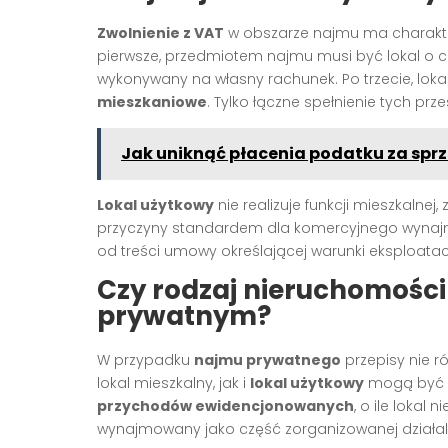
Zwolnienie z VAT
w obszarze najmu ma charakte
pierwsze, przedmiotem najmu musi być lokal o c
wykonywany na własny rachunek. Po trzecie, lok
mieszkaniowe
. Tylko łączne spełnienie tych prz
Jak uniknąć płacenia podatku za spr
Lokal użytkowy
nie realizuje funkcji mieszkalnej,
przyczyny standardem dla komercyjnego wynajm
od treści umowy określającej warunki eksploatac
Czy rodzaj nieruchomości
prywatnym?
W przypadku
najmu prywatnego
przepisy nie r
lokal mieszkalny, jak i
lokal użytkowy
mogą być r
przychodów ewidencjonowanych
, o ile lokal
wynajmowany jako część zorganizowanej działal