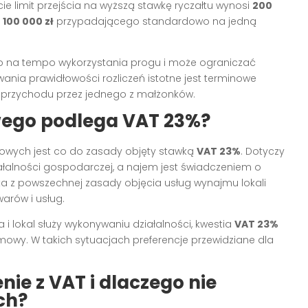
e limit przejścia na wyższą stawkę ryczałtu wynosi
200
u
100 000 zł
przypadającego standardowo na jedną
o na tempo wykorzystania progu i może ograniczać
wania prawidłowości rozliczeń istotne jest terminowe
 przychodu przez jednego z małżonków.
wego podlega VAT 23%?
owych jest co do zasady objęty stawką
VAT 23%
. Dotyczy
ziałalności gospodarczej, a najem jest świadczeniem o
 z powszechnej zasady objęcia usług wynajmu lokali
rów i usług.
 i lokal służy wykonywaniu działalności, kwestia
VAT 23%
umowy. W takich sytuacjach preferencje przewidziane dla
nie z VAT i dlaczego nie
ch?