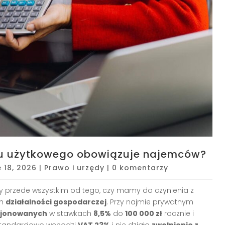
lu użytkowego obowiązuje najemców?
 18, 2026
|
Prawo i urzędy
|
0 komentarzy
y przede wszystkim od tego, czy mamy do czynienia z
ch
działalności gospodarczej
. Przy najmie prywatnym
cjonowanych
w stawkach
8,5%
do
100 000 zł
rocznie i
, standardowo wchodzi
VAT 23%
i nie działa
zwolnienie z