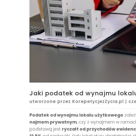
Jaki podatek od wynajmu loka
utworzone przez
KorepetycjezZycia.pl
|
cze
Podatek od wynajmu lokalu użytkowego
zależ
najmem prywatnym
, czy z wynajmem w rama
podstawą jest
ryczałt od przychodów ewiden
12,5%
od nadwyżki. Gdy lokal służy działalności