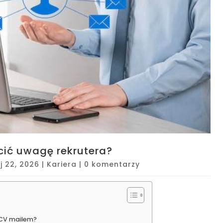
cić uwagę rekrutera?
j 22, 2026
|
Kariera
|
0 komentarzy
 CV mailem?