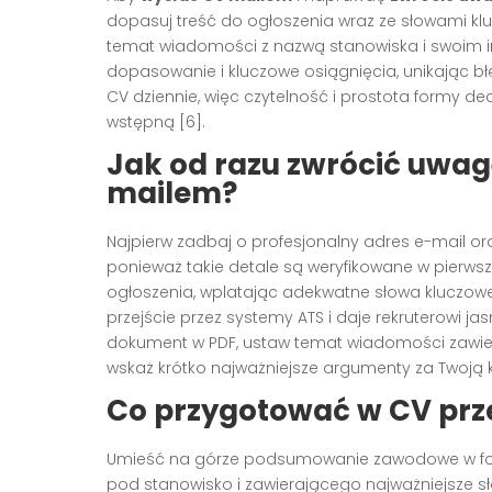
dopasuj treść do ogłoszenia wraz ze słowami klu
temat wiadomości z nazwą stanowiska i swoim imi
dopasowanie i kluczowe osiągnięcia, unikając błę
CV dziennie, więc czytelność i prostota formy dec
wstępną [6].
Jak od razu zwrócić uwag
mailem?
Najpierw zadbaj o profesjonalny adres e-mail or
ponieważ takie detale są weryfikowane w pierwsz
ogłoszenia, wplatając adekwatne słowa kluczow
przejście przez systemy ATS i daje rekruterowi jasn
dokument w PDF, ustaw temat wiadomości zawieraj
wskaż krótko najważniejsze argumenty za Twoją k
Co przygotować w CV prz
Umieść na górze podsumowanie zawodowe w formi
pod stanowisko i zawierającego najważniejsze sł