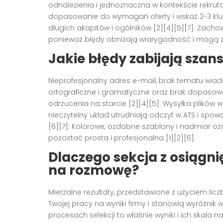
odnalezienia i jednoznaczna w kontekście rekruta
dopasowanie do wymagań oferty i wskaż 2-3 kluc
długich akapitów i ogólników [2][4][5][7]. Zach
ponieważ błędy obniżają wiarygodność i mogą z
Jakie błędy zabijają szans
Nieprofesjonalny adres e-mail, brak tematu wia
ortograficzne i gramatyczne oraz brak dopasowa
odrzucenia na starcie [2][4][5]. Wysyłka plików
nieczytelny układ utrudniają odczyt w ATS i spowa
[6][7]. Kolorowe, ozdobne szablony i nadmiar o
pozostać prosta i profesjonalna [1][2][6].
Dlaczego sekcja z osiągni
na rozmowę?
Mierzalne rezultaty, przedstawione z użyciem licz
Twojej pracy na wyniki firmy i stanowią wyróżnik
procesach selekcji to właśnie wyniki i ich skala