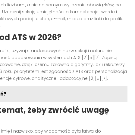
h liczbami, a nie na samym wyliczaniu obowiązków, co
]. Uzupełnij sekcję umiejętności o kompetencje twarde i
owych podaj telefon, e-mail, miasto oraz linki do profilu
.
od ATS w 2026?
afiki, używaj standardowych nazw sekcji i naturalnie
afność dopasowania w systemach ATS [2][5][7]. Zapisuj
towanie, dzięki czemu zarówno algorytmy, jak i rekruterzy
26 roku priorytetem jest zgodność z ATS oraz personalizacja
cje cyfrowe, analityczne i adaptacyjne [2][5][7].
eń?
 temat, żeby zwrócić uwagę
imię i nazwisko, aby wiadomość była łatwa do