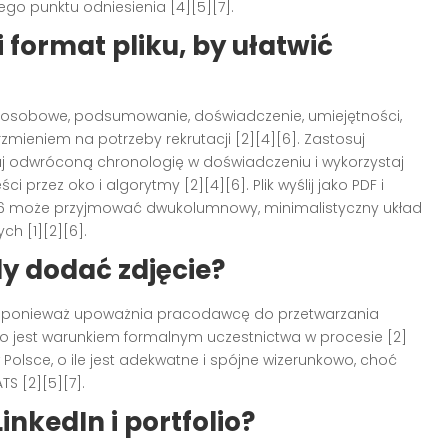
go punktu odniesienia [4][5][7].
 format pliku, by ułatwić
e osobowe, podsumowanie, doświadczenie, umiejętności,
mieniem na potrzeby rekrutacji [2][4][6]. Zastosuj
j odwróconą chronologię w doświadczeniu i wykorzystaj
 przez oko i algorytmy [2][4][6]. Plik wyślij jako PDF i
2026 może przyjmować dwukolumnowy, minimalistyczny układ
ch [1][2][6].
dy dodać zdjęcie?
, ponieważ upoważnia pracodawcę do przetwarzania
o jest warunkiem formalnym uczestnictwa w procesie [2]
Polsce, o ile jest adekwatne i spójne wizerunkowo, choć
S [2][5][7].
inkedIn i portfolio?