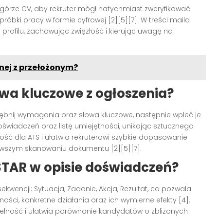
górze CV, aby rekruter mógł natychmiast zweryfikować
óbki pracy w formie cyfrowej [2][5][7]. W treści maila
profilu, zachowując zwięzłość i kierując uwagę na
nej z przełożonym?
owa kluczowe z ogłoszenia?
rębnij wymagania oraz słowa kluczowe, następnie wpleć je
wiadczeń oraz listę umiejętności, unikając sztucznego
ność dla ATS i ułatwia rekruterowi szybkie dopasowanie
erwszym skanowaniu dokumentu [2][5][7].
TAR w opisie doświadczeń?
wencji: Sytuacja, Zadanie, Akcja, Rezultat, co pozwala
ości, konkretne działania oraz ich wymierne efekty [4].
lność i ułatwia porównanie kandydatów o zbliżonych