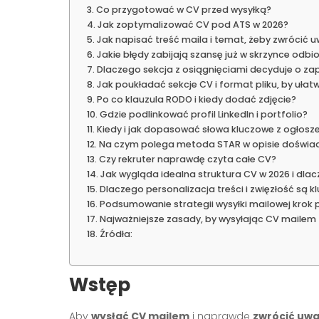
Co przygotować w CV przed wysyłką?
Jak zoptymalizować CV pod ATS w 2026?
Jak napisać treść maila i temat, żeby zwrócić 
Jakie błędy zabijają szansę już w skrzynce odbio
Dlaczego sekcja z osiągnięciami decyduje o z
Jak poukładać sekcje CV i format pliku, by ułatw
Po co klauzula RODO i kiedy dodać zdjęcie?
Gdzie podlinkować profil LinkedIn i portfolio?
Kiedy i jak dopasować słowa kluczowe z ogłosz
Na czym polega metoda STAR w opisie doświa
Czy rekruter naprawdę czyta całe CV?
Jak wygląda idealna struktura CV w 2026 i dla
Dlaczego personalizacja treści i zwięzłość są 
Podsumowanie strategii wysyłki mailowej krok 
Najważniejsze zasady, by wysyłając CV mailem
Źródła:
Wstęp
Aby
wysłać CV mailem
i naprawdę
zwrócić uwa