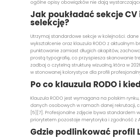
ogólne opisy obowiązków nie dają wystarczające
Jak poukładać sekcje CV i
selekcję?
Utrzymaj standardowe sekcje w kolejności: dan
wykształcenie oraz klauzula RODO z aktualnym brz
punktowanie zamiast długich akapitów, zachowa
prostą typografię, co przyspiesza skanowanie treści
zadbaj o czytelną strukturę wizualną, która w 
w stonowanej kolorystyce dla profili profesjonalny
Po co klauzula RODO i kie
Klauzula RODO jest wymagana na polskim rynku
danych osobowych w ramach danej rekrutacji, c
[5][7]. Profesjonalne zdjęcie bywa standardem w 
priorytetem pozostaje merytoryka i zgodność z AT
Gdzie podlinkować profil L