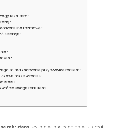
uwagę rekrutera?
rczej?
aproszeniu na rozmowę?
ić selekcję?
enia?
dczeń?
czego to ma znaczenie przy wysyłce mailem?
kluczowe także w mailu?
po kroku
 zwrócić uwagę rekrutera
gę rekrutera
, użyj profesjonalnego adresu e-mail,