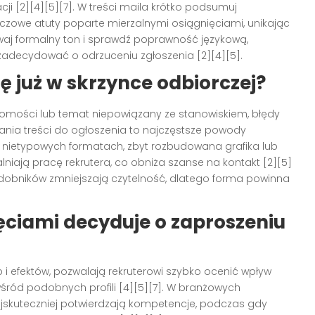
cji [2][4][5][7]. W treści maila krótko podsumuj
zowe atuty poparte mierzalnymi osiągnięciami, unikając
owaj formalny ton i sprawdź poprawność językową,
adecydować o odrzuceniu zgłoszenia [2][4][5].
ę już w skrzynce odbiorczej?
domości lub temat niepowiązany ze stanowiskiem, błędy
nia treści do ogłoszenia to najczęstsze powody
 w nietypowych formatach, zbyt rozbudowana grafika lub
lniają pracę rekrutera, co obniża szanse na kontakt [2][5]
zdobników zmniejszają czytelność, dlatego forma powinna
ęciami decyduje o zaproszeniu
b i efektów, pozwalają rekruterowi szybko ocenić wpływ
 wśród podobnych profili [4][5][7]. W branżowych
 najskuteczniej potwierdzają kompetencje, podczas gdy