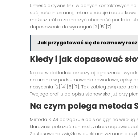
Umieść aktywne linki w danych kontaktowych na 
spójność informacji, rekomendacje i dodatkowe pr
możesz krótko zaznaczyć obecność portfolio lub 
dopasowanie do wymagań [2][5][7].
Jak przygotować się do rozmowy rocz
Kiedy i jak dopasować sł
Najpierw dokładnie przeczytaj ogłoszenie i wyod
naturalnie w podsumowanie zawodowe, opisy doś
nasycenia [2][4][5][7]. Taki zabieg zwiększa traf
Twojego profilu do opisu stanowiska już przy pi
Na czym polega metoda S
Metoda STAR porządkuje opis osiągnięć według sek
klarownie pokazać kontekst, zakres odpowiedzialn
Zastosowana zwięźle w punktach wzmacnia czyte