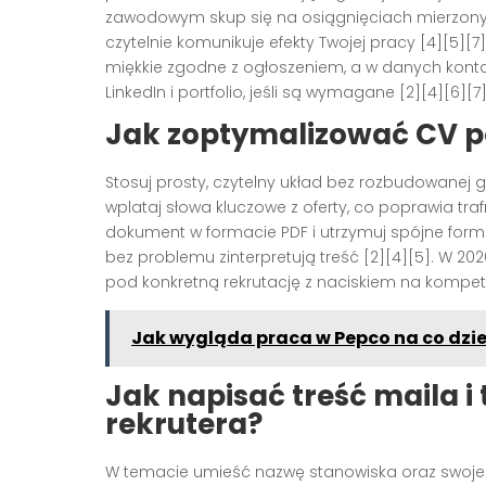
zawodowym skup się na osiągnięciach mierzonyc
czytelnie komunikuje efekty Twojej pracy [4][5][7
miękkie zgodne z ogłoszeniem, a w danych kontakt
LinkedIn i portfolio, jeśli są wymagane [2][4][6][7]
Jak zoptymalizować CV p
Stosuj prosty, czytelny układ bez rozbudowanej gr
wplataj słowa kluczowe z oferty, co poprawia tr
dokument w formacie PDF i utrzymuj spójne forma
bez problemu zinterpretują treść [2][4][5]. W 20
pod konkretną rekrutację z naciskiem na kompeten
Jak wygląda praca w Pepco na co dzi
Jak napisać treść maila i
rekrutera?
W temacie umieść nazwę stanowiska oraz swoje 