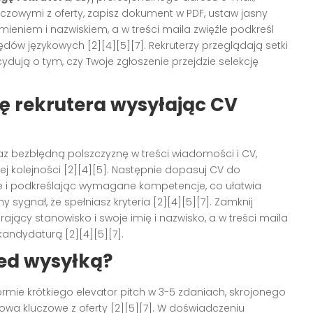
czowymi z oferty, zapisz dokument w PDF, ustaw jasny
eniem i nazwiskiem, a w treści maila zwięźle podkreśl
dów językowych [2][4][5][7]. Rekruterzy przeglądają setki
ydują o tym, czy Twoje zgłoszenie przejdzie selekcję
ę rekrutera wysyłając CV
az bezbłędną polszczyznę w treści wiadomości i CV,
ej kolejności [2][4][5]. Następnie dopasuj CV do
e i podkreślając wymagane kompetencje, co ułatwia
y sygnał, że spełniasz kryteria [2][4][5][7]. Zamknij
ący stanowisko i swoje imię i nazwisko, a w treści maila
andydaturą [2][4][5][7].
ed wysyłką?
e krótkiego elevator pitch w 3-5 zdaniach, skrojonego
owa kluczowe z oferty [2][5][7]. W doświadczeniu