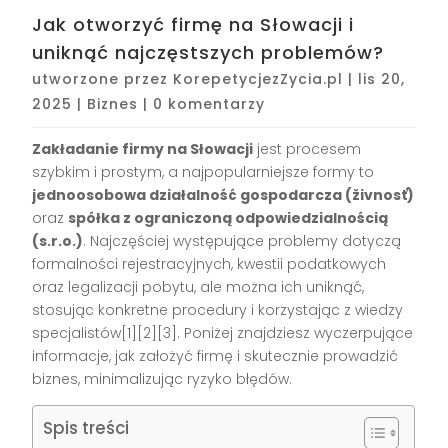
Jak otworzyć firmę na Słowacji i
uniknąć najczęstszych problemów?
utworzone przez
KorepetycjezZycia.pl
|
lis 20,
2025
|
Biznes
|
0 komentarzy
Zakładanie firmy na Słowacji
jest procesem
szybkim i prostym, a najpopularniejsze formy to
jednoosobowa działalność gospodarcza (živnosť)
oraz
spółka z ograniczoną odpowiedzialnością
(s.r.o.)
. Najczęściej występujące problemy dotyczą
formalności rejestracyjnych, kwestii podatkowych
oraz legalizacji pobytu, ale można ich uniknąć,
stosując konkretne procedury i korzystając z wiedzy
specjalistów[1][2][3]. Poniżej znajdziesz wyczerpujące
informacje, jak założyć firmę i skutecznie prowadzić
biznes, minimalizując ryzyko błędów.
Spis treści