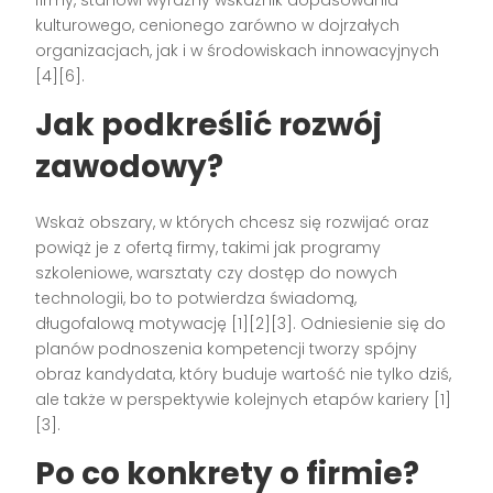
firmy, stanowi wyraźny wskaźnik dopasowania
kulturowego, cenionego zarówno w dojrzałych
organizacjach, jak i w środowiskach innowacyjnych
[4][6].
Jak podkreślić rozwój
zawodowy?
Wskaż obszary, w których chcesz się rozwijać oraz
powiąż je z ofertą firmy, takimi jak programy
szkoleniowe, warsztaty czy dostęp do nowych
technologii, bo to potwierdza świadomą,
długofalową motywację [1][2][3]. Odniesienie się do
planów podnoszenia kompetencji tworzy spójny
obraz kandydata, który buduje wartość nie tylko dziś,
ale także w perspektywie kolejnych etapów kariery [1]
[3].
Po co konkrety o firmie?