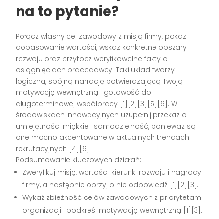
na to pytanie?
Połącz własny cel zawodowy z misją firmy, pokaż
dopasowanie wartości, wskaż konkretne obszary
rozwoju oraz przytocz weryfikowalne fakty o
osiągnięciach pracodawcy. Taki układ tworzy
logiczną, spójną narrację potwierdzającą Twoją
motywację wewnętrzną i gotowość do
długoterminowej współpracy [1][2][3][5][6]. W
środowiskach innowacyjnych uzupełnij przekaz o
umiejętności miękkie i samodzielność, ponieważ są
one mocno akcentowane w aktualnych trendach
rekrutacyjnych [4][6].
Podsumowanie kluczowych działań:
Zweryfikuj misję, wartości, kierunki rozwoju i nagrody
firmy, a następnie oprzyj o nie odpowiedź [1][2][3].
Wykaż zbieżność celów zawodowych z priorytetami
organizacji i podkreśl motywację wewnętrzną [1][3].