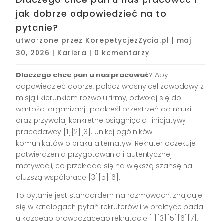
jak dobrze odpowiedzieć na to
pytanie?
utworzone przez
KorepetycjezZycia.pl
|
maj
30, 2026
|
Kariera
|
0 komentarzy
Dlaczego chce pan u nas pracować
? Aby
odpowiedzieć dobrze, połącz własny cel zawodowy z
misją i kierunkiem rozwoju firmy, odwołaj się do
wartości organizacji, podkreśl przestrzeń do nauki
oraz przywołaj konkretne osiągnięcia i inicjatywy
pracodawcy [1][2][3]. Unikaj ogólników i
komunikatów o braku alternatyw. Rekruter oczekuje
potwierdzenia przygotowania i autentycznej
motywacji, co przekłada się na większą szansę na
dłuższą współpracę [3][5][6].
To pytanie jest standardem na rozmowach, znajduje
się w katalogach pytań rekruterów i w praktyce pada
u każdego prowadzącego rekrutację [1][3][5][6][7].