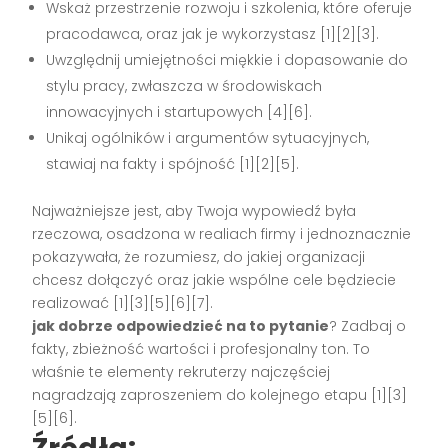
Wskaż przestrzenie rozwoju i szkolenia, które oferuje
pracodawca, oraz jak je wykorzystasz [1][2][3].
Uwzględnij umiejętności miękkie i dopasowanie do
stylu pracy, zwłaszcza w środowiskach
innowacyjnych i startupowych [4][6].
Unikaj ogólników i argumentów sytuacyjnych,
stawiaj na fakty i spójność [1][2][5].
Najważniejsze jest, aby Twoja wypowiedź była
rzeczowa, osadzona w realiach firmy i jednoznacznie
pokazywała, że rozumiesz, do jakiej organizacji
chcesz dołączyć oraz jakie wspólne cele będziecie
realizować [1][3][5][6][7].
jak dobrze odpowiedzieć na to pytanie
? Zadbaj o
fakty, zbieżność wartości i profesjonalny ton. To
właśnie te elementy rekruterzy najczęściej
nagradzają zaproszeniem do kolejnego etapu [1][3]
[5][6].