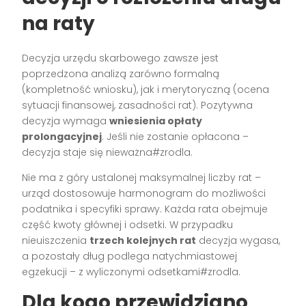
na raty
Decyzja urzędu skarbowego zawsze jest
poprzedzona analizą zarówno formalną
(kompletność wniosku), jak i merytoryczną (ocena
sytuacji finansowej, zasadności rat). Pozytywna
decyzja wymaga
wniesienia opłaty
prolongacyjnej
. Jeśli nie zostanie opłacona –
decyzja staje się nieważna#zrodla.
Nie ma z góry ustalonej maksymalnej liczby rat –
urząd dostosowuje harmonogram do możliwości
podatnika i specyfiki sprawy. Każda rata obejmuje
część kwoty głównej i odsetki. W przypadku
nieuiszczenia
trzech kolejnych rat
decyzja wygasa,
a pozostały dług podlega natychmiastowej
egzekucji – z wyliczonymi odsetkami#zrodla.
Dla kogo przewidziano