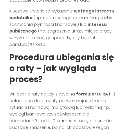
spadkobierców i osób trzecich#zrodla.
Kluczowe kryteria to wykazanie
ważnego interesu
podatnika
(np. nadmiernego obciążenia, groźby
zachwiania płynności finansowej) lub
interesu
publicznego
(np. zagrożenie utraty miejsc pracy,
wpływ na lokalną gospodarkę czy budżet
państwa)#zrodla.
Procedura ubiegania się
o raty – jak wygląda
proces?
Wniosek o raty należy złożyć na
formularzu RAT-Z
,
dołączając dokumenty potwierdzające trudną
sytuację finansową, majątkową lub rodzinną, np.
wyciągi bankowe czy zaświadczenia o
dochodach#zrodla. Dokumenty mają dla urzędu
kluczowe znaczenie, bo na ich podstawie organ