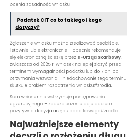
ocenia zasadność wniosku.
Podatek CIT co to takiego i kogo
dotyczy?
Zgłoszenie wniosku można zrealizować osobiście,
listownie lub elektronicznie – obecnie rekomenduje
się elektroniczną ścieżkę przez
e-Urząd Skarbowy
,
zwłaszcza od 2025 r. Wniosek najlepiej złożyć przed
terminem wymagalności podatku lub do 7 dni od
otrzymania wezwania – niedochowanie tego terminu
skutkuje brakiem rozpatrzenia wniosku#zrodla.
Sam wniosek nie wstrzymuje postępowania
egzekucyjnego – zabezpieczenie daje dopiero
pozytywna decyzja urzędu podatkowego#zrodla.
Najważniejsze elementy
decyzji o rozłożeniu długu