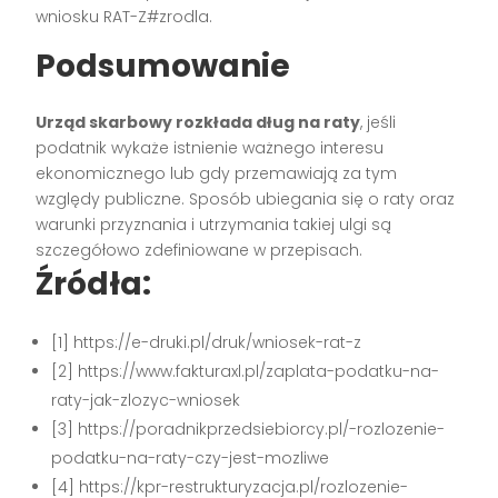
wniosku RAT-Z#zrodla.
Podsumowanie
Urząd skarbowy rozkłada dług na raty
, jeśli
podatnik wykaże istnienie ważnego interesu
ekonomicznego lub gdy przemawiają za tym
względy publiczne. Sposób ubiegania się o raty oraz
warunki przyznania i utrzymania takiej ulgi są
szczegółowo zdefiniowane w przepisach.
Źródła:
[1] https://e-druki.pl/druk/wniosek-rat-z
[2] https://www.fakturaxl.pl/zaplata-podatku-na-
raty-jak-zlozyc-wniosek
[3] https://poradnikprzedsiebiorcy.pl/-rozlozenie-
podatku-na-raty-czy-jest-mozliwe
[4] https://kpr-restrukturyzacja.pl/rozlozenie-