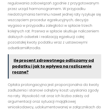
regulowania zobowiązań zgodnie z przygotowanym
przez urząd harmonogramem. W przypadku
niedotrzymania terminu nawet jednej raty ryzykuje się
wszczęciem procedur egzekucyjnych; decyzja
wygasa w przypadku zaległości w spłacie trzech
kolejnych rat. Przerwa w spłacie skutkuje naliczeniem
dalszych odsetek i realizacją egzekucji całej
pozostałej kwoty podatku wraz z ustawowymi
odsetkami#zrodla.
Ile procent zdrowotnego odliczamy od
podatku i jak to wpływa na rozliczenie
roczne?
Opłata prolongacyjna jest proporcjonalna do kwoty
zadłużenia i stanowi odrębny koszt uzyskania zgody
na raty. Wysokość rat oraz ich liczba zależy od
argumentacji oraz sytuacji majątkowej
wnioskodawcy, udokumentowanej w załącznikach do