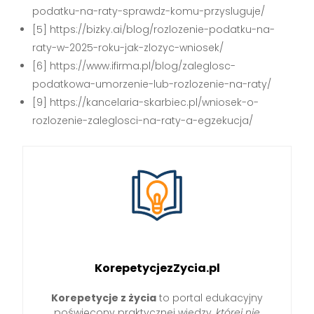
podatku-na-raty-sprawdz-komu-przysluguje/
[5] https://bizky.ai/blog/rozlozenie-podatku-na-
raty-w-2025-roku-jak-zlozyc-wniosek/
[6] https://www.ifirma.pl/blog/zaleglosc-
podatkowa-umorzenie-lub-rozlozenie-na-raty/
[9] https://kancelaria-skarbiec.pl/wniosek-o-
rozlozenie-zaleglosci-na-raty-a-egzekucja/
KorepetycjezZycia.pl
Korepetycje z życia
to portal edukacyjny
poświęcony praktycznej wiedzy,
której nie