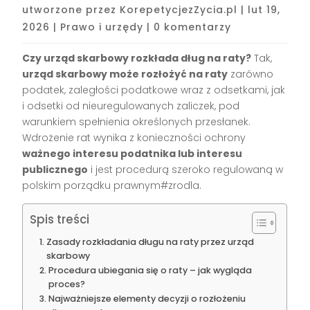
utworzone przez
KorepetycjezZycia.pl
|
lut 19,
2026
|
Prawo i urzędy
|
0 komentarzy
Czy urząd skarbowy rozkłada dług na raty?
Tak,
urząd skarbowy może rozłożyć na raty
zarówno
podatek, zaległości podatkowe wraz z odsetkami, jak
i odsetki od nieuregulowanych zaliczek, pod
warunkiem spełnienia określonych przesłanek.
Wdrożenie rat wynika z konieczności ochrony
ważnego interesu podatnika lub interesu
publicznego
i jest procedurą szeroko regulowaną w
polskim porządku prawnym#zrodla.
Spis treści
Zasady rozkładania długu na raty przez urząd
skarbowy
Procedura ubiegania się o raty – jak wygląda
proces?
Najważniejsze elementy decyzji o rozłożeniu