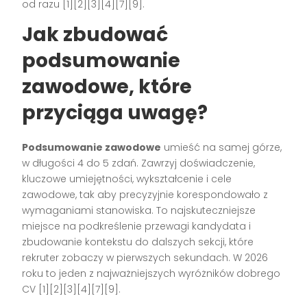
od razu [1][2][3][4][7][9].
Jak zbudować
podsumowanie
zawodowe, które
przyciąga uwagę?
Podsumowanie zawodowe
umieść na samej górze,
w długości 4 do 5 zdań. Zawrzyj doświadczenie,
kluczowe umiejętności, wykształcenie i cele
zawodowe, tak aby precyzyjnie korespondowało z
wymaganiami stanowiska. To najskuteczniejsze
miejsce na podkreślenie przewagi kandydata i
zbudowanie kontekstu do dalszych sekcji, które
rekruter zobaczy w pierwszych sekundach. W 2026
roku to jeden z najważniejszych wyróżników dobrego
CV [1][2][3][4][7][9].