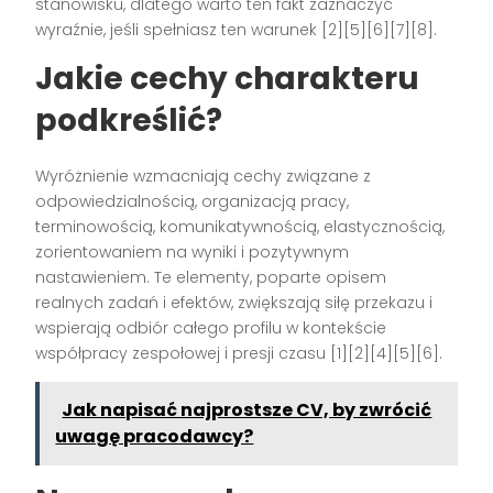
stanowisku, dlatego warto ten fakt zaznaczyć
wyraźnie, jeśli spełniasz ten warunek [2][5][6][7][8].
Jakie cechy charakteru
podkreślić?
Wyróżnienie wzmacniają cechy związane z
odpowiedzialnością, organizacją pracy,
terminowością, komunikatywnością, elastycznością,
zorientowaniem na wyniki i pozytywnym
nastawieniem. Te elementy, poparte opisem
realnych zadań i efektów, zwiększają siłę przekazu i
wspierają odbiór całego profilu w kontekście
współpracy zespołowej i presji czasu [1][2][4][5][6].
Jak napisać najprostsze CV, by zwrócić
uwagę pracodawcy?