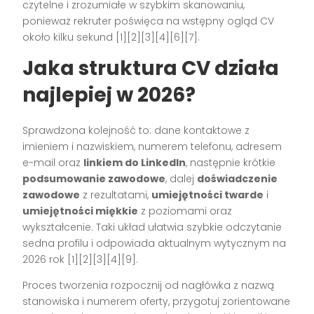
czytelne i zrozumiałe w szybkim skanowaniu,
ponieważ rekruter poświęca na wstępny ogląd CV
około kilku sekund [1][2][3][4][6][7].
Jaka struktura CV działa
najlepiej w 2026?
Sprawdzona kolejność to: dane kontaktowe z
imieniem i nazwiskiem, numerem telefonu, adresem
e-mail oraz
linkiem do LinkedIn
, następnie krótkie
podsumowanie zawodowe
, dalej
doświadczenie
zawodowe
z rezultatami,
umiejętności twarde
i
umiejętności miękkie
z poziomami oraz
wykształcenie. Taki układ ułatwia szybkie odczytanie
sedna profilu i odpowiada aktualnym wytycznym na
2026 rok [1][2][3][4][9].
Proces tworzenia rozpocznij od nagłówka z nazwą
stanowiska i numerem oferty, przygotuj zorientowane