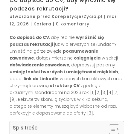
Co dopisać do CV, aby wyróżnić się
podczas rekrutacji?
utworzone przez
KorepetycjezZycia.pl
|
mar
12, 2026
|
Kariera
|
0 komentarzy
Co dopisać do CV
, aby realnie
wyróżnić się
podczas rekrutacji
już w pierwszych sekundach?
Umieść na górze zwięzłe
podsumowanie
zawodowe
, dołącz mierzalne
osiągnięcia
w sekcji
doświadczenie zawodowe
, doprecyzuj poziomy
umiejętności twardych
i
umiejętności miękkich
,
dodaj
link do LinkedIn
w danych kontaktowych oraz
utrzymaj klarowną
strukturę CV
zgodną z
aktualnymi standardami na 2026 rok [1][2][3][4][7]
[9]. Rekruterzy skanują życiorys w kilka sekund,
dlatego te elementy muszą być widoczne od razu i
perfekcyjnie dopasowane do oferty [3].
Spis treści