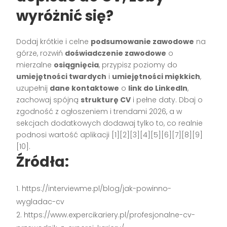
wyróżnić się?
Dodaj krótkie i celne
podsumowanie zawodowe
na
górze, rozwiń
doświadczenie zawodowe
o
mierzalne
osiągnięcia
, przypisz poziomy do
umiejętności twardych
i
umiejętności miękkich
,
uzupełnij
dane kontaktowe
o
link do LinkedIn
,
zachowaj spójną
strukturę CV
i pełne daty. Dbaj o
zgodność z ogłoszeniem i trendami 2026, a w
sekcjach dodatkowych dodawaj tylko to, co realnie
podnosi wartość aplikacji [1][2][3][4][5][6][7][8][9]
[10].
Źródła:
https://interviewme.pl/blog/jak-powinno-
wygladac-cv
https://www.expercikariery.pl/profesjonalne-cv-