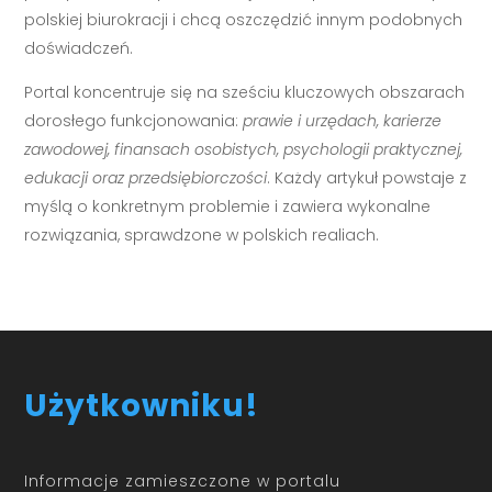
polskiej biurokracji i chcą oszczędzić innym podobnych
doświadczeń.
Portal koncentruje się na sześciu kluczowych obszarach
dorosłego funkcjonowania:
prawie i urzędach, karierze
zawodowej, finansach osobistych, psychologii praktycznej,
edukacji oraz przedsiębiorczości
. Każdy artykuł powstaje z
myślą o konkretnym problemie i zawiera wykonalne
rozwiązania, sprawdzone w polskich realiach.
Użytkowniku!
Informacje zamieszczone w portalu