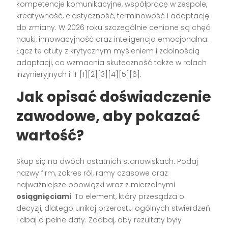
kompetencje komunikacyjne, współpracę w zespole,
kreatywność, elastyczność, terminowość i adaptację
do zmiany. W 2026 roku szczególnie cenione są chęć
nauki, innowacyjność oraz inteligencja emocjonalna.
Łącz te atuty z krytycznym myśleniem i zdolnością
adaptacji, co wzmacnia skuteczność także w rolach
inżynieryjnych i IT [1][2][3][4][5][6].
Jak opisać doświadczenie
zawodowe, aby pokazać
wartość?
Skup się na dwóch ostatnich stanowiskach. Podaj
nazwy firm, zakres ról, ramy czasowe oraz
najważniejsze obowiązki wraz z mierzalnymi
osiągnięciami
. To element, który przesądza o
decyzji, dlatego unikaj przerostu ogólnych stwierdzeń
i dbaj o pełne daty. Zadbaj, aby rezultaty były